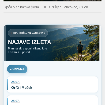
Opća planinarska škola – HPD Bršljan-Jankovac, Osijek
HPD BRŠLJAN-JANKOVAC
NAJAVE IZLETA
Planinarski usponi, vikend ture i
druženja u prirodi
SRPANJ
25.07.
Orfű i Meček
25.07.