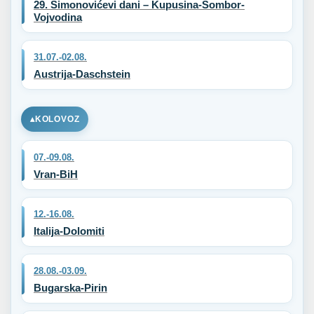
29. Simonovićevi dani – Kupusina-Sombor-
Vojvodina
31.07.-02.08.
Austrija-Daschstein
KOLOVOZ
07.-09.08.
Vran-BiH
12.-16.08.
Italija-Dolomiti
28.08.-03.09.
Bugarska-Pirin