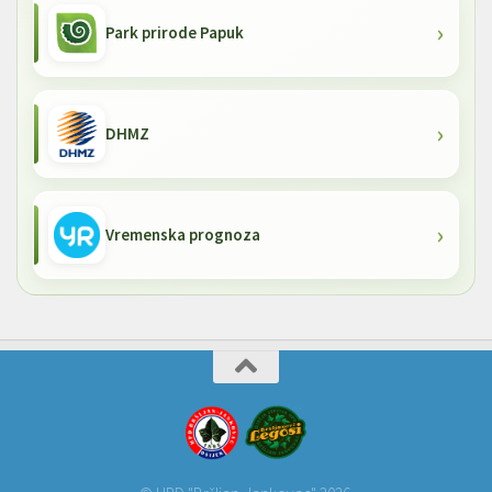
Park prirode Papuk
DHMZ
Vremenska prognoza