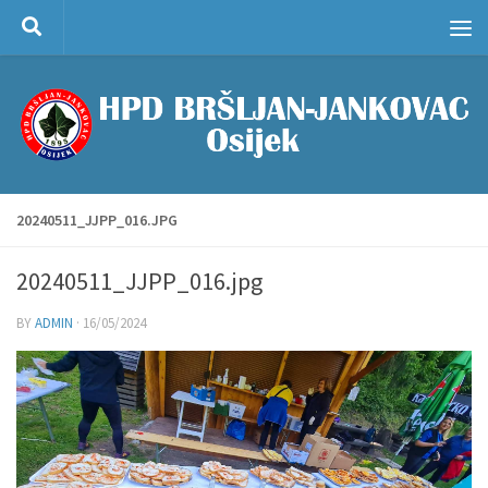
Skip to content
20240511_JJPP_016.JPG
20240511_JJPP_016.jpg
BY
ADMIN
·
16/05/2024