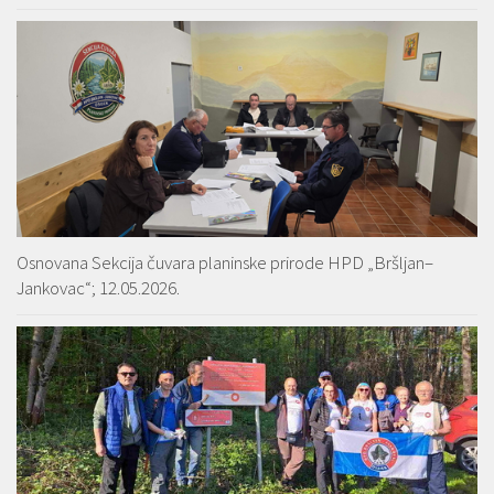
Osnovana Sekcija čuvara planinske prirode HPD „Bršljan–
Jankovac“; 12.05.2026.