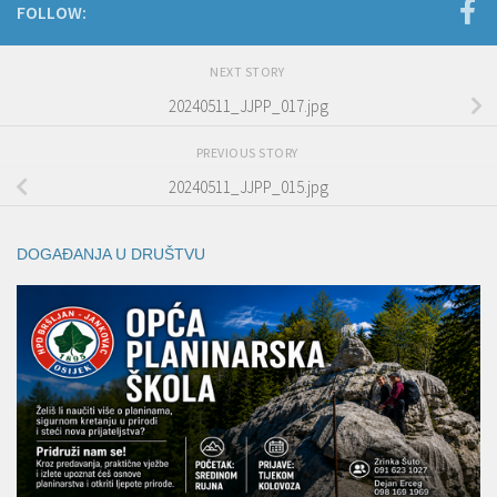
FOLLOW:
NEXT STORY
20240511_JJPP_017.jpg
PREVIOUS STORY
20240511_JJPP_015.jpg
DOGAĐANJA U DRUŠTVU