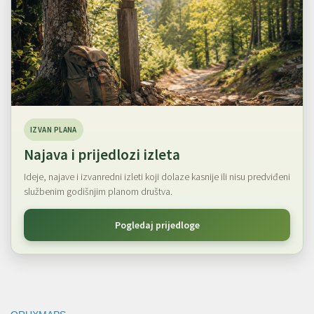
IZVAN PLANA
Najava i prijedlozi izleta
Ideje, najave i izvanredni izleti koji dolaze kasnije ili nisu predviđeni
službenim godišnjim planom društva.
Pogledaj prijedloge