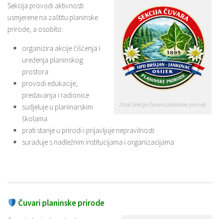
Sekcija provodi aktivnosti
usmjerene na zaštitu planinske
prirode, a osobito:
organizira akcije čišćenja i
uređenja planinskog
prostora
provodi edukacije,
predavanja i radionice
Znak Sekcije čuvara planinske prirode
sudjeluje u planinarskim
školama
prati stanje u prirodi i prijavljuje nepravilnosti
surađuje s nadležnim institucijama i organizacijama
Čuvari planinske prirode