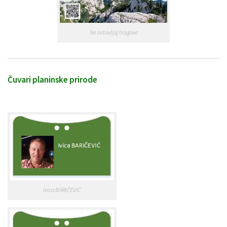
Ne ostavljaj tragove
Čuvari planinske prirode
Ivica BARIČEVIĆ