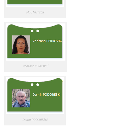
Miro MUTTER
Vedrana PERKOVIĆ
Damir PODOREŠKI