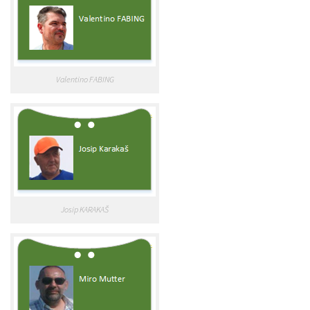
Valentino FABING
Josip KARAKAŠ