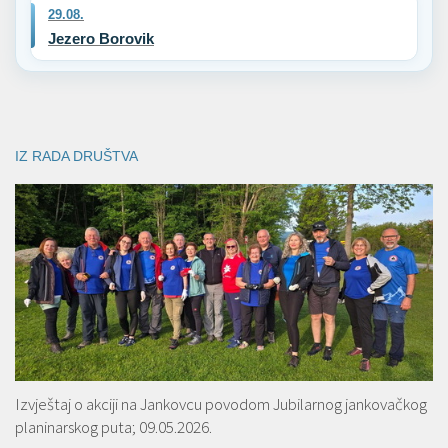
29.08.
Jezero Borovik
IZ RADA DRUŠTVA
Izvještaj o akciji na Jankovcu povodom Jubilarnog jankovačkog
planinarskog puta; 09.05.2026.