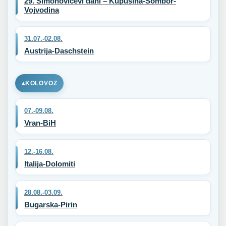
29. Simonovićevi dani – Kupusina-Sombor-
Vojvodina
31.07.-02.08.
Austrija-Daschstein
KOLOVOZ
07.-09.08.
Vran-BiH
12.-16.08.
Italija-Dolomiti
28.08.-03.09.
Bugarska-Pirin