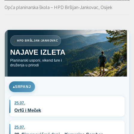
Opća planinarska škola – HPD Bršljan-Jankovac, Osijek
HPD BRŠLJAN-JANKOVAC
NAJAVE IZLETA
Planinarski usponi, vikend ture i
druženja u prirodi
SRPANJ
25.07.
Orfű i Meček
25.07.