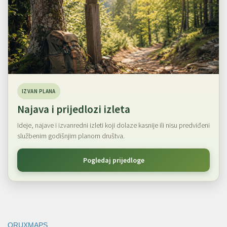
IZVAN PLANA
Najava i prijedlozi izleta
Ideje, najave i izvanredni izleti koji dolaze kasnije ili nisu predviđeni
službenim godišnjim planom društva.
Pogledaj prijedloge
ORUXMAPS