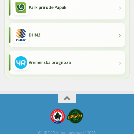
Park prirode Papuk
DHMZ
Vremenska prognoza
© HPD "Bršljan-Jankovac" 2026.