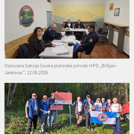
Osnovana Sekcija čuvara planinske prirode HPD „Bršljan–
Jankovac“; 12.05.2026.