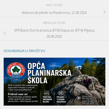
NEXT STORY
Antunovski piknik na Paulinovcu; 12.06.2016.
PREVIOUS STORY
SPP/Baćin Dol-Gračanica (KT-8)-Kapavac (KT-9)-Piljana;
05.06.2016.
DOGAĐANJA U DRUŠTVU