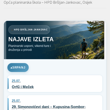
Opća planinarska škola – HPD Bršljan-Jankovac, Osijek
HPD BRŠLJAN-JANKOVAC
NAJAVE IZLETA
Planinarski usponi, vikend ture i
druženja u prirodi
SRPANJ
25.07.
Orfű i Meček
25.07.
29. Simonovićevi dani – Kupusina-Sombor-