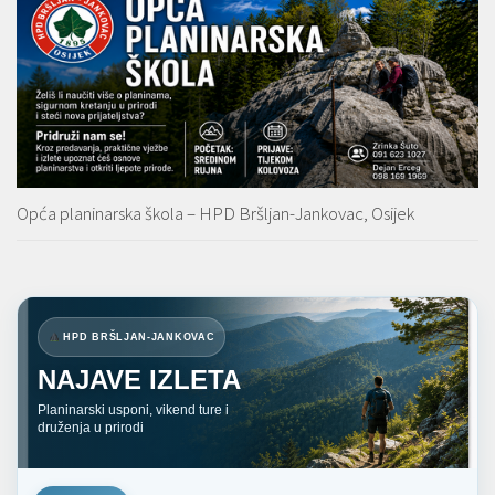
Opća planinarska škola – HPD Bršljan-Jankovac, Osijek
HPD BRŠLJAN-JANKOVAC
NAJAVE IZLETA
Planinarski usponi, vikend ture i
druženja u prirodi