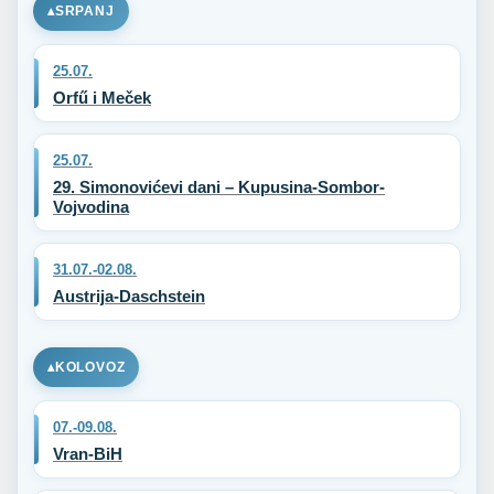
SRPANJ
25.07.
Orfű i Meček
25.07.
29. Simonovićevi dani – Kupusina-Sombor-
Vojvodina
31.07.-02.08.
Austrija-Daschstein
KOLOVOZ
07.-09.08.
Vran-BiH