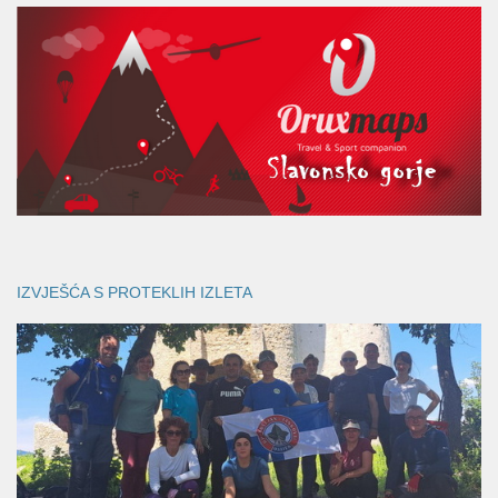
IZVJEŠĆA S PROTEKLIH IZLETA