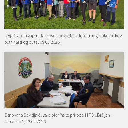
Izvještaj o akciji na Jankovcu povodom Jubilarnog jankovačkog
planinarskog puta; 09.05.2026.
Osnovana Sekcija čuvara planinske prirode HPD „Bršljan–
Jankovac“; 12.05.2026.