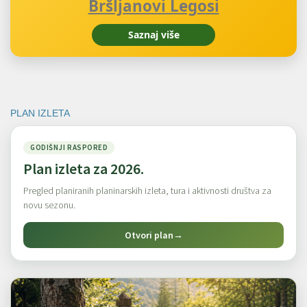
Bršljanovi Legosi
Saznaj više
PLAN IZLETA
GODIŠNJI RASPORED
Plan izleta za 2026.
Pregled planiranih planinarskih izleta, tura i aktivnosti društva za
novu sezonu.
Otvori plan
→