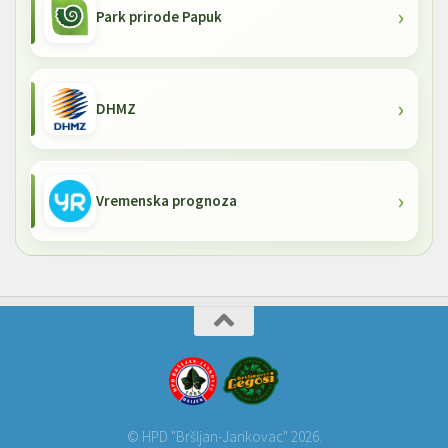
Park prirode Papuk
DHMZ
Vremenska prognoza
© HPD "Bršljan-Jankovac" 2026.