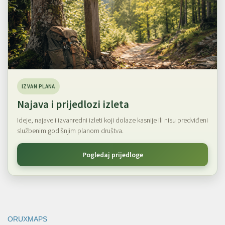
IZVAN PLANA
Najava i prijedlozi izleta
Ideje, najave i izvanredni izleti koji dolaze kasnije ili nisu predviđeni
službenim godišnjim planom društva.
Pogledaj prijedloge
ORUXMAPS