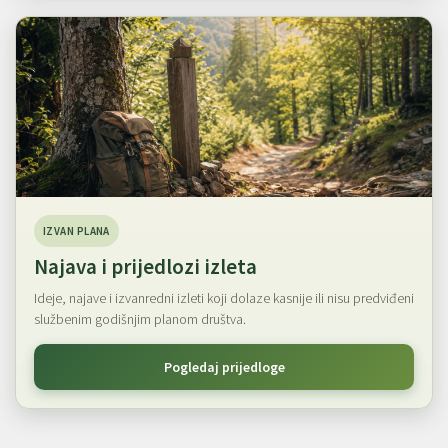
IZVAN PLANA
Najava i prijedlozi izleta
Ideje, najave i izvanredni izleti koji dolaze kasnije ili nisu predviđeni
službenim godišnjim planom društva.
Pogledaj prijedloge