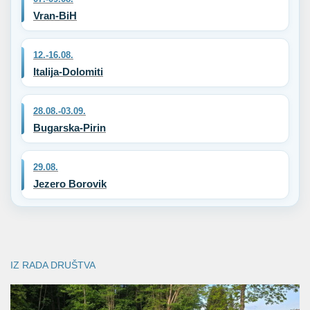
Vran-BiH
12.-16.08.
Italija-Dolomiti
28.08.-03.09.
Bugarska-Pirin
29.08.
Jezero Borovik
IZ RADA DRUŠTVA