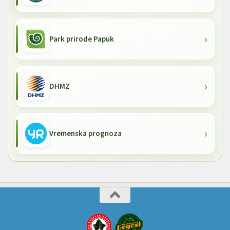
Park prirode Papuk
DHMZ
Vremenska prognoza