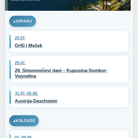
SRPANJ
25.07.
Orfű i Meček
25.07.
29. Simonovićevi dani – Kupusina-Sombor-
Vojvodina
31.07.-02.08.
Austrija-Daschstein
KOLOVOZ
07.-09.08.