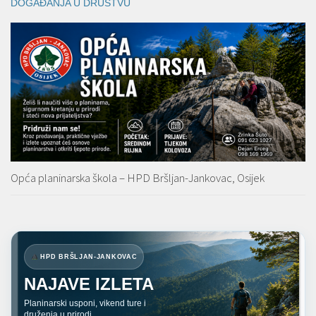
DOGAĐANJA U DRUŠTVU
Opća planinarska škola – HPD Bršljan-Jankovac, Osijek
HPD BRŠLJAN-JANKOVAC
NAJAVE IZLETA
Planinarski usponi, vikend ture i
druženja u prirodi