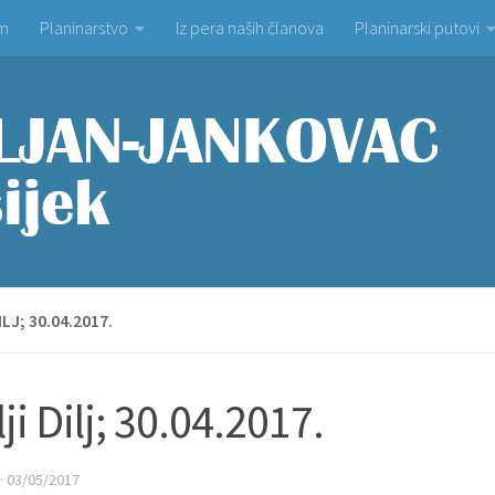
om
Planinarstvo
Iz pera naših članova
Planinarski putovi
ILJ; 30.04.2017.
lji Dilj; 30.04.2017.
·
03/05/2017