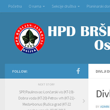
Početna
O nama
Sekcije društva
Planinarski d
Skip to content
FOLLOW:
DIVLJI D
NEXT STORY
Div
SPP/Paulinovac-Lončarski vis (KT-19)-
Dobra voda (KT-20)-Petrov vrh (KT-21)-
Međa+bonus (Ružica grad (KT-22
BY
ADMIN