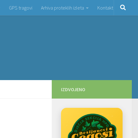
GPS tragovi
Arhiva proteklih izleta
Kontakt
IZDVOJENO