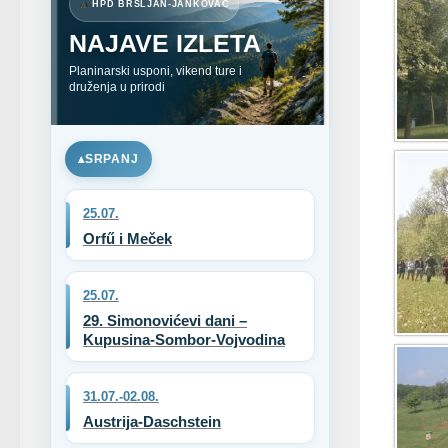
HPD BRŠLJAN-JANKOVAC
NAJAVE IZLETA
Planinarski usponi, vikend ture i
druženja u prirodi
SRPANJ
25.07.
Orfű i Meček
25.07.
29. Simonovićevi dani –
Kupusina-Sombor-Vojvodina
31.07.-02.08.
Austrija-Daschstein