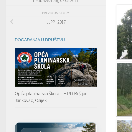
neobavezna)); 07.05.2017.
PREVIOUS STORY
JJPP_2017
DOGAĐANJA U DRUŠTVU
Opća planinarska škola – HPD Bršljan-
Jankovac, Osijek