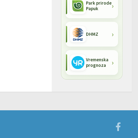
Park prirode
Papuk
DHMZ
Vremenska
prognoza