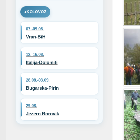
KOLOVOZ
07.-09.08.
Vran-BiH
12.-16.08.
Italija-Dolomiti
28.08.-03.09.
Bugarska-Pirin
29.08.
Jezero Borovik