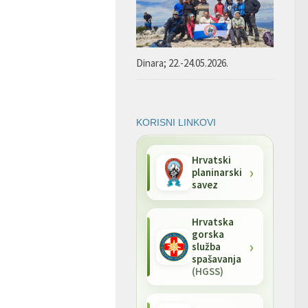
Dinara; 22.-24.05.2026.
KORISNI LINKOVI
Hrvatski
planinarski
savez
Hrvatska
gorska
služba
spašavanja
(HGSS)