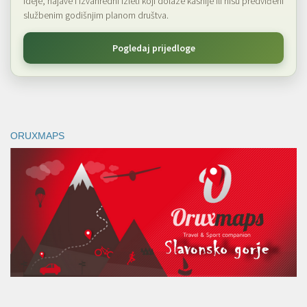
Ideje, najave i izvanredni izleti koji dolaze kasnije ili nisu predviđeni
službenim godišnjim planom društva.
Pogledaj prijedloge
ORUXMAPS