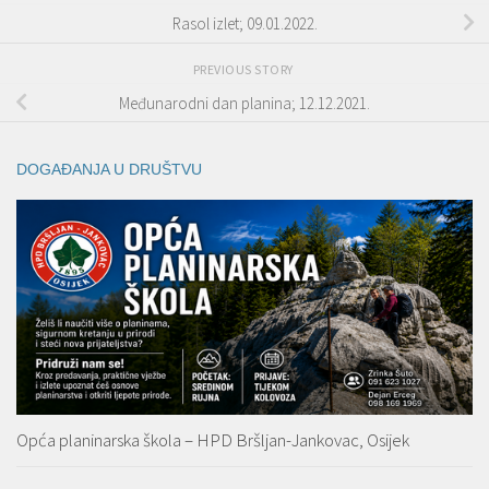
Rasol izlet; 09.01.2022.
PREVIOUS STORY
Međunarodni dan planina; 12.12.2021.
DOGAĐANJA U DRUŠTVU
Opća planinarska škola – HPD Bršljan-Jankovac, Osijek