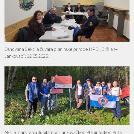
Osnovana Sekcija čuvara planinske prirode HPD „Bršljan–
Jankovac“; 12.05.2026.
Akcija markiranja Jubilarnog Jankovačkog Planinarskog Puta;