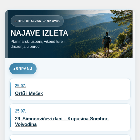
HPD BRŠLJAN-JANKOVAC
NAJAVE IZLETA
Planinarski usponi, vikend ture i
druženja u prirodi
SRPANJ
25.07.
Orfű i Meček
25.07.
29. Simonovićevi dani – Kupusina-Sombor-
Vojvodina