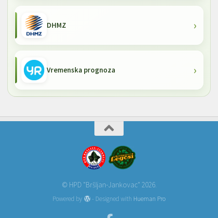
DHMZ
Vremenska prognoza
© HPD "Bršljan-Jankovac" 2026.
Powered by
- Designed with
Hueman Pro