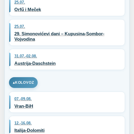
25.07.
Orfű i Meček
25.07.
29. Simonovićevi dani – Kupusina-Sombor-
Vojvodina
31.07.-02.08.
Austrija-Daschstein
KOLOVOZ
07.-09.08.
Vran-BiH
12.-16.08.
Italija-Dolomiti