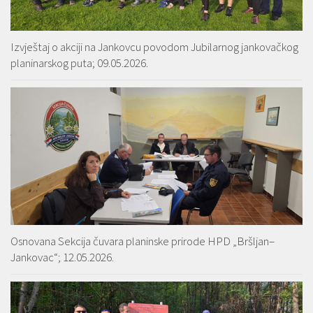
Izvještaj o akciji na Jankovcu povodom Jubilarnog jankovačkog
planinarskog puta; 09.05.2026.
Osnovana Sekcija čuvara planinske prirode HPD „Bršljan–
Jankovac“; 12.05.2026.