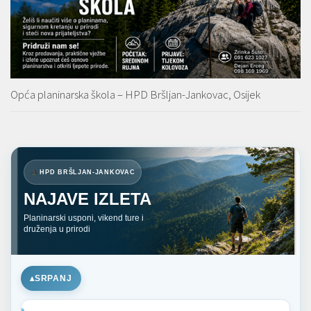
Opća planinarska škola – HPD Bršljan-Jankovac, Osijek
HPD BRŠLJAN-JANKOVAC
NAJAVE IZLETA
Planinarski usponi, vikend ture i
druženja u prirodi
SRPANJ