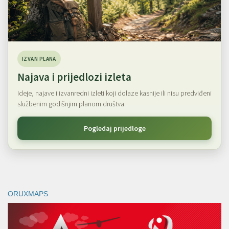
IZVAN PLANA
Najava i prijedlozi izleta
Ideje, najave i izvanredni izleti koji dolaze kasnije ili nisu predviđeni
službenim godišnjim planom društva.
Pogledaj prijedloge
ORUXMAPS