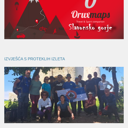
IZVJEŠĆA S PROTEKLIH IZLETA