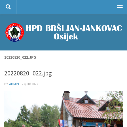
Skip to content
20220820_022.JPG
20220820_022.jpg
BY
ADMIN
·
23/08/2022