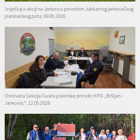
Izvještaj o akciji na Jankovcu povodom Jubilarnog jankovačkog
planinarskog puta; 09.05.2026.
Osnovana Sekcija čuvara planinske prirode HPD „Bršljan–
Jankovac“; 12.05.2026.