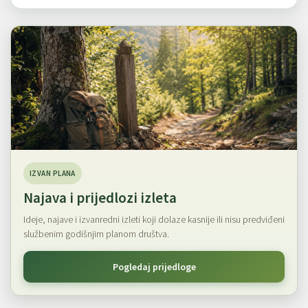
IZVAN PLANA
Najava i prijedlozi izleta
Ideje, najave i izvanredni izleti koji dolaze kasnije ili nisu predviđeni
službenim godišnjim planom društva.
Pogledaj prijedloge