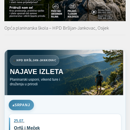
Opća planinarska škola – HPD Bršljan-Jankovac, Osijek
HPD BRŠLJAN-JANKOVAC
NAJAVE IZLETA
Planinarski usponi, vikend ture i
druženja u prirodi
SRPANJ
25.07.
Orfű i Meček