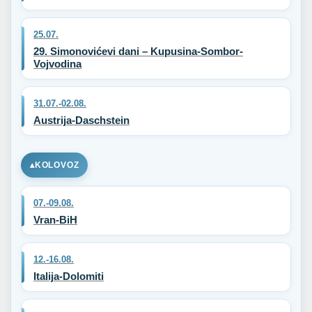
25.07.
29. Simonovićevi dani – Kupusina-Sombor-
Vojvodina
31.07.-02.08.
Austrija-Daschstein
KOLOVOZ
07.-09.08.
Vran-BiH
12.-16.08.
Italija-Dolomiti