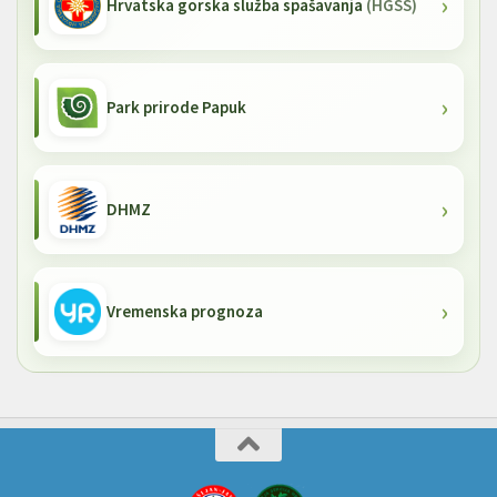
Hrvatska gorska služba spašavanja
(HGSS)
Park prirode Papuk
DHMZ
Vremenska prognoza