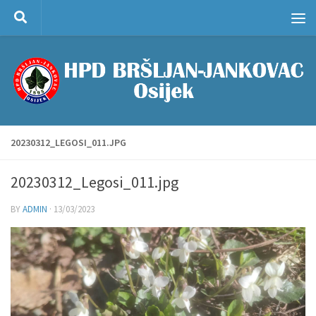
Skip to content
20230312_LEGOSI_011.JPG
20230312_Legosi_011.jpg
BY
ADMIN
·
13/03/2023