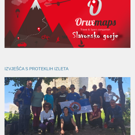
IZVJEŠĆA S PROTEKLIH IZLETA