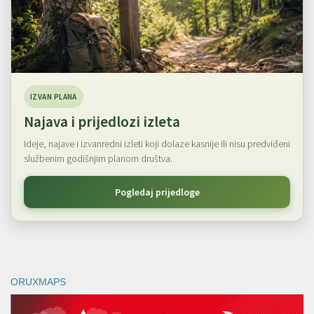
IZVAN PLANA
Najava i prijedlozi izleta
Ideje, najave i izvanredni izleti koji dolaze kasnije ili nisu predviđeni
službenim godišnjim planom društva.
Pogledaj prijedloge
ORUXMAPS