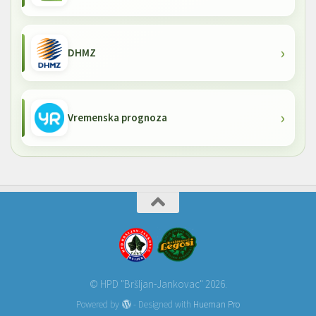
DHMZ
Vremenska prognoza
© HPD "Bršljan-Jankovac" 2026.
Powered by
- Designed with
Hueman Pro