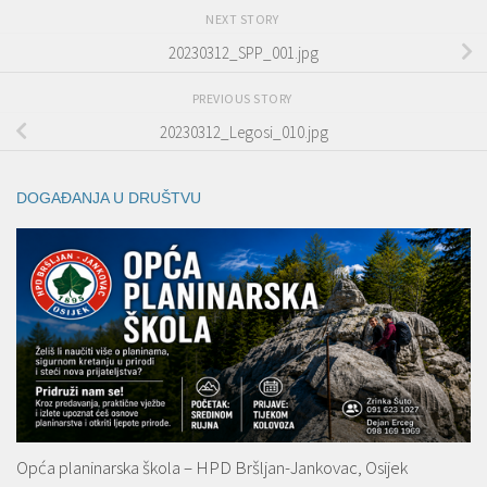
NEXT STORY
20230312_SPP_001.jpg
PREVIOUS STORY
20230312_Legosi_010.jpg
DOGAĐANJA U DRUŠTVU
Opća planinarska škola – HPD Bršljan-Jankovac, Osijek