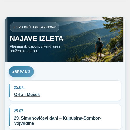
HPD BRŠLJAN-JANKOVAC
NAJAVE IZLETA
Planinarski usponi, vikend ture i
druženja u prirodi
SRPANJ
25.07.
Orfű i Meček
25.07.
29. Simonovićevi dani – Kupusina-Sombor-
Vojvodina