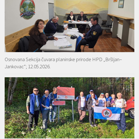
Osnovana Sekcija čuvara planinske prirode HPD „Bršljan–
Jankovac“; 12.05.2026.