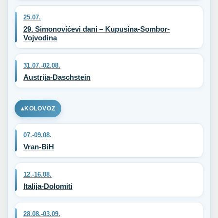
25.07.
29. Simonovićevi dani – Kupusina-Sombor-
Vojvodina
31.07.-02.08.
Austrija-Daschstein
KOLOVOZ
07.-09.08.
Vran-BiH
12.-16.08.
Italija-Dolomiti
28.08.-03.09.