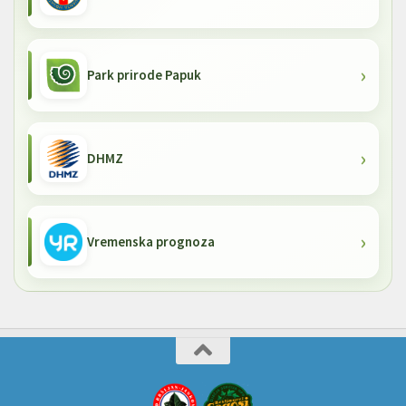
Park prirode Papuk
DHMZ
Vremenska prognoza