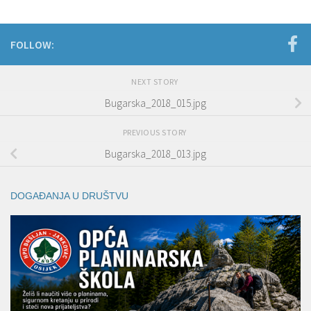
FOLLOW:
NEXT STORY
Bugarska_2018_015.jpg
PREVIOUS STORY
Bugarska_2018_013.jpg
DOGAĐANJA U DRUŠTVU