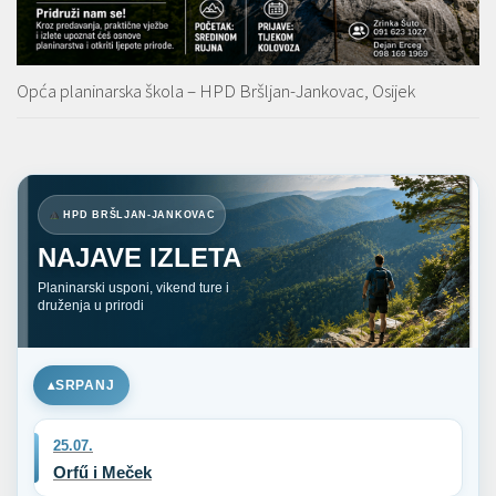
Opća planinarska škola – HPD Bršljan-Jankovac, Osijek
HPD BRŠLJAN-JANKOVAC
NAJAVE IZLETA
Planinarski usponi, vikend ture i
druženja u prirodi
SRPANJ
25.07.
Orfű i Meček