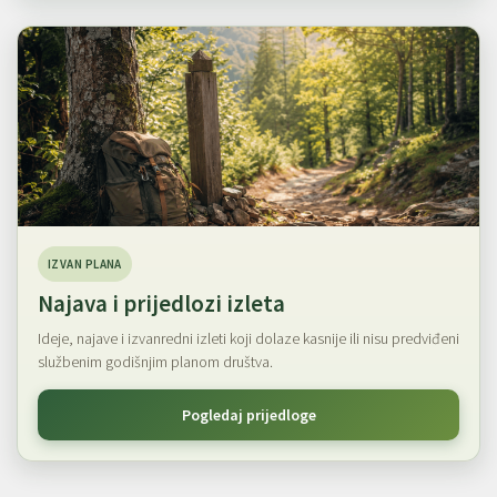
IZVAN PLANA
Najava i prijedlozi izleta
Ideje, najave i izvanredni izleti koji dolaze kasnije ili nisu predviđeni
službenim godišnjim planom društva.
Pogledaj prijedloge