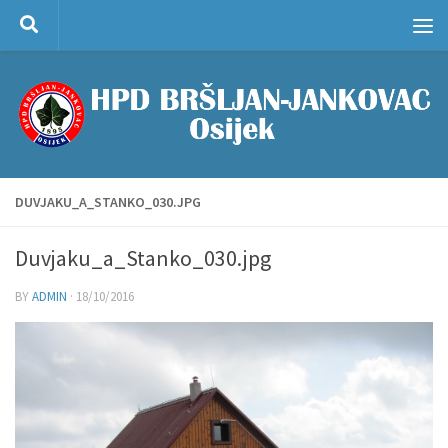
Skip to content
DUVJAKU_A_STANKO_030.JPG
Duvjaku_a_Stanko_030.jpg
BY
ADMIN
·
18/10/2016