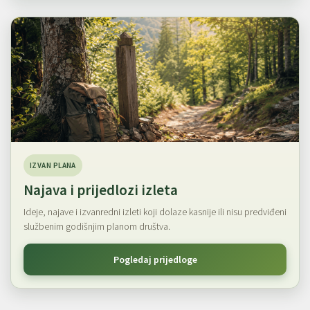
IZVAN PLANA
Najava i prijedlozi izleta
Ideje, najave i izvanredni izleti koji dolaze kasnije ili nisu predviđeni
službenim godišnjim planom društva.
Pogledaj prijedloge