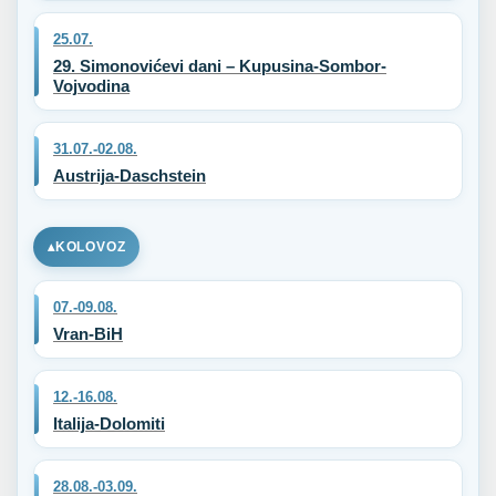
25.07.
29. Simonovićevi dani – Kupusina-Sombor-
Vojvodina
31.07.-02.08.
Austrija-Daschstein
KOLOVOZ
07.-09.08.
Vran-BiH
12.-16.08.
Italija-Dolomiti
28.08.-03.09.