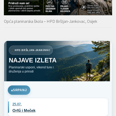
Opća planinarska škola – HPD Bršljan-Jankovac, Osijek
HPD BRŠLJAN-JANKOVAC
NAJAVE IZLETA
Planinarski usponi, vikend ture i
druženja u prirodi
SRPANJ
25.07.
Orfű i Meček