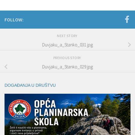
FOLLOW:
NEXT STORY
Duvjaku_a_Stanko_031.jpg
PREVIOUS STORY
Duvjaku_a_Stanko_029.jpg
DOGAĐANJA U DRUŠTVU