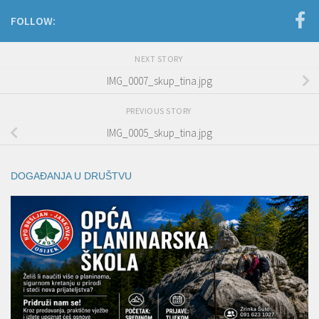
FOLLOW:
NEXT STORY
IMG_0007_skup_tina.jpg
PREVIOUS STORY
IMG_0005_skup_tina.jpg
DOGAĐANJA U DRUŠTVU