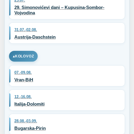
25.07.
29. Simonovićevi dani – Kupusina-Sombor-
Vojvodina
31.07.-02.08.
Austrija-Daschstein
KOLOVOZ
07.-09.08.
Vran-BiH
12.-16.08.
Italija-Dolomiti
28.08.-03.09.
Bugarska-Pirin