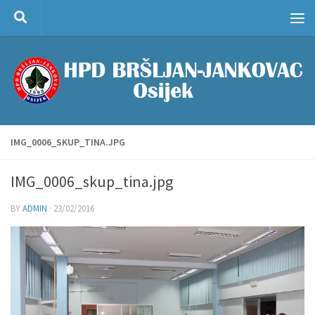
Skip to content
IMG_0006_SKUP_TINA.JPG
IMG_0006_skup_tina.jpg
BY
ADMIN
·
23/02/2016