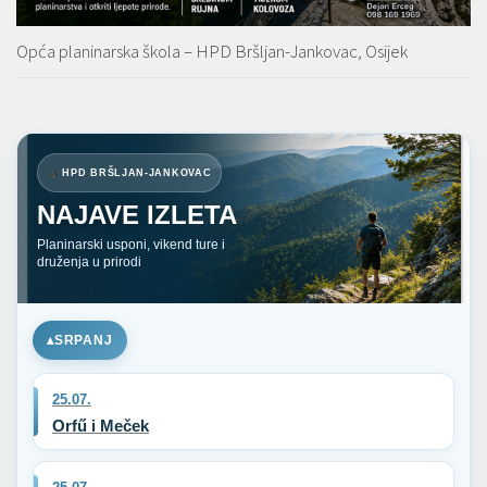
Opća planinarska škola – HPD Bršljan-Jankovac, Osijek
HPD BRŠLJAN-JANKOVAC
NAJAVE IZLETA
Planinarski usponi, vikend ture i
druženja u prirodi
SRPANJ
25.07.
Orfű i Meček