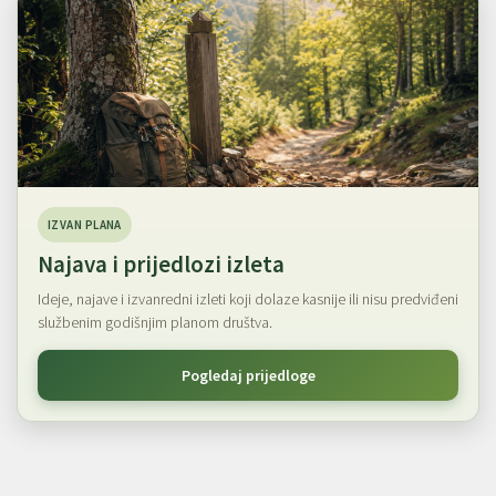
IZVAN PLANA
Najava i prijedlozi izleta
Ideje, najave i izvanredni izleti koji dolaze kasnije ili nisu predviđeni
službenim godišnjim planom društva.
Pogledaj prijedloge