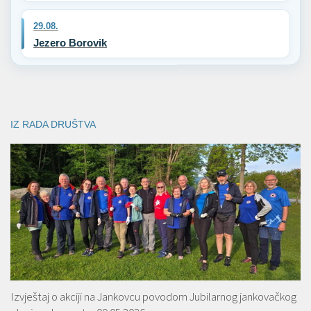
29.08.
Jezero Borovik
IZ RADA DRUŠTVA
Izvještaj o akciji na Jankovcu povodom Jubilarnog jankovačkog