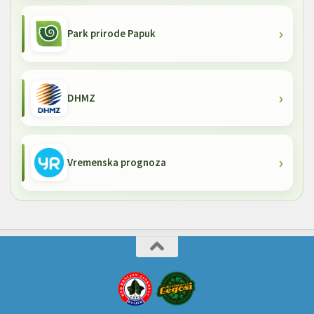
Park prirode Papuk
DHMZ
Vremenska prognoza