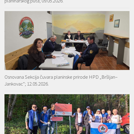
planinarskog puta; 09.05.2026.
Osnovana Sekcija čuvara planinske prirode HPD „Bršljan–
Jankovac“; 12.05.2026.