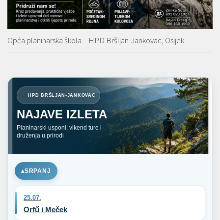
Opća planinarska škola – HPD Bršljan-Jankovac, Osijek
HPD BRŠLJAN-JANKOVAC
NAJAVE IZLETA
Planinarski usponi, vikend ture i
druženja u prirodi
SRPANJ
25.07.
Orfű i Meček