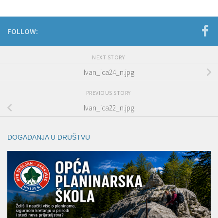
FOLLOW:
NEXT STORY
Ivan_ica24_n.jpg
PREVIOUS STORY
Ivan_ica22_n.jpg
DOGAĐANJA U DRUŠTVU