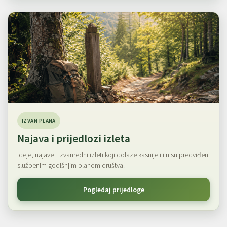
IZVAN PLANA
Najava i prijedlozi izleta
Ideje, najave i izvanredni izleti koji dolaze kasnije ili nisu predviđeni
službenim godišnjim planom društva.
Pogledaj prijedloge