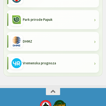
Park prirode Papuk
DHMZ
Vremenska prognoza