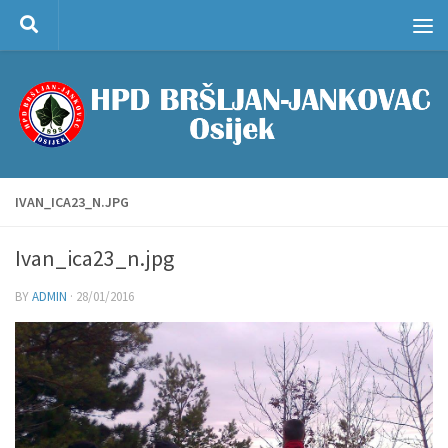
Skip to content
IVAN_ICA23_N.JPG
Ivan_ica23_n.jpg
BY
ADMIN
·
28/01/2016