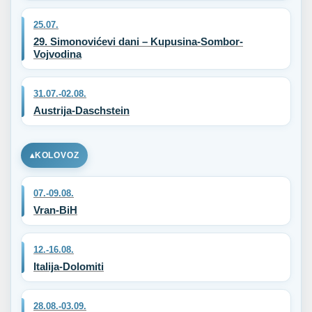
25.07.
29. Simonovićevi dani – Kupusina-Sombor-
Vojvodina
31.07.-02.08.
Austrija-Daschstein
KOLOVOZ
07.-09.08.
Vran-BiH
12.-16.08.
Italija-Dolomiti
28.08.-03.09.