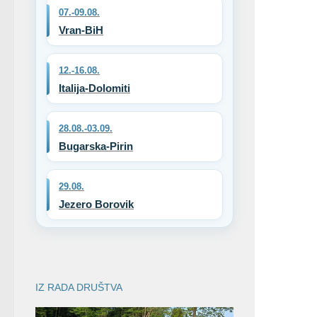
07.-09.08.
Vran-BiH
12.-16.08.
Italija-Dolomiti
28.08.-03.09.
Bugarska-Pirin
29.08.
Jezero Borovik
IZ RADA DRUŠTVA