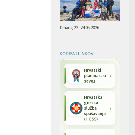
Dinara; 22.-24.05.2026.
KORISNI LINKOVI
Hrvatski
planinarski
savez
Hrvatska
gorska
služba
spašavanja
(HGSS)