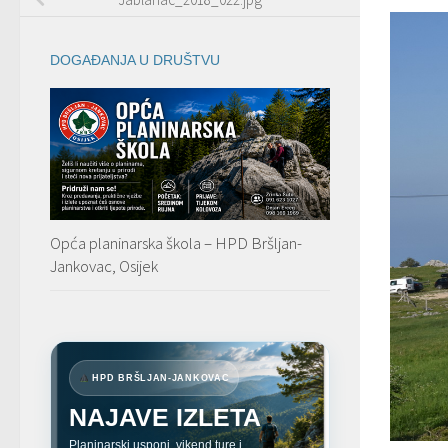
DOGAĐANJA U DRUŠTVU
Opća planinarska škola – HPD Bršljan-
Jankovac, Osijek
HPD BRŠLJAN-JANKOVAC
NAJAVE IZLETA
Planinarski usponi, vikend ture i