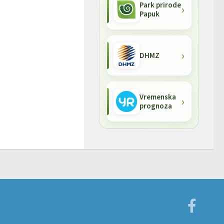
Park prirode
Papuk
DHMZ
Vremenska
prognoza