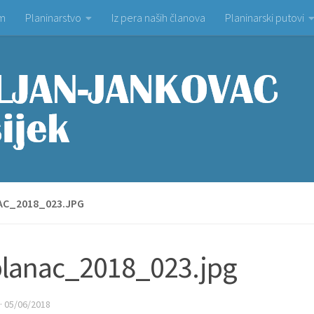
om
Planinarstvo
Iz pera naših članova
Planinarski putovi
AC_2018_023.JPG
lanac_2018_023.jpg
·
05/06/2018