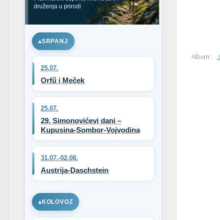
druženja u prirodi
SRPANJ
Album:
J
25.07.
Orfű i Meček
25.07.
29. Simonovićevi dani –
Kupusina-Sombor-Vojvodina
31.07.-02.08.
Austrija-Daschstein
KOLOVOZ