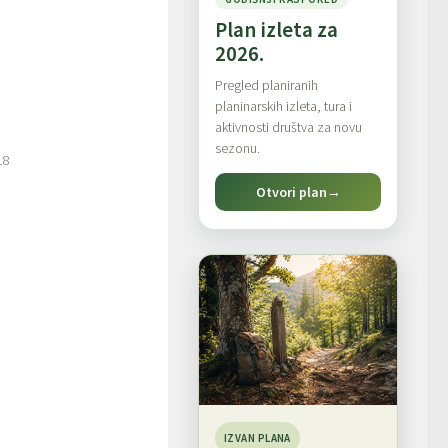
Plan izleta za
2026.
Pregled planiranih
planinarskih izleta, tura i
aktivnosti društva za novu
sezonu.
18
Otvori plan
→
IZVAN PLANA