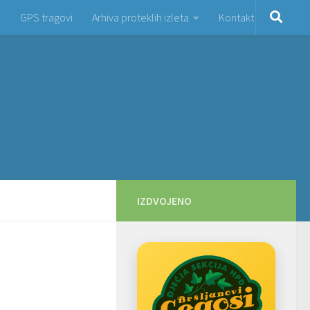
GPS tragovi
Arhiva proteklih izleta
Kontakt
IZDVOJENO