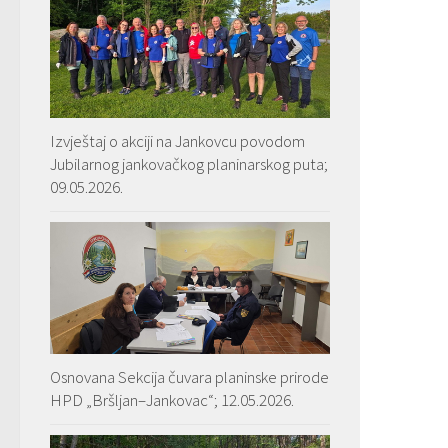
Izvještaj o akciji na Jankovcu povodom
Jubilarnog jankovačkog planinarskog puta;
09.05.2026.
Osnovana Sekcija čuvara planinske prirode
HPD „Bršljan–Jankovac“; 12.05.2026.