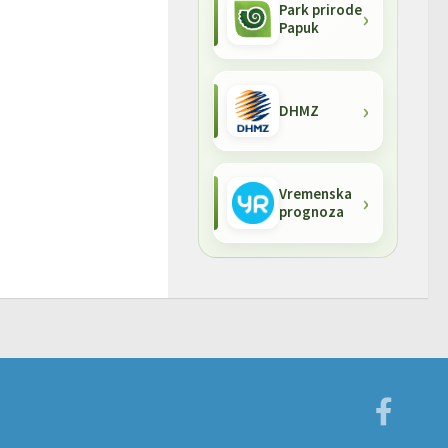
Park prirode
Papuk
DHMZ
Vremenska
prognoza