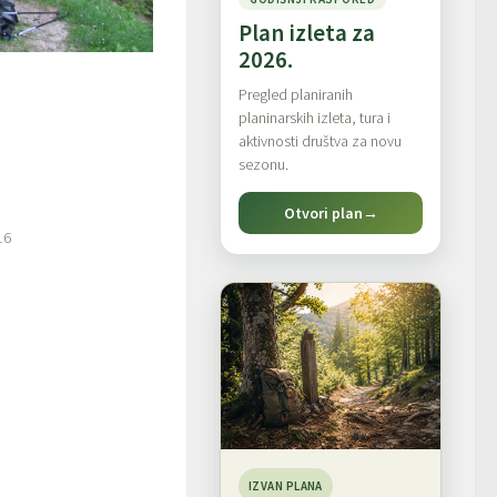
Plan izleta za
2026.
Pregled planiranih
planinarskih izleta, tura i
aktivnosti društva za novu
sezonu.
Otvori plan
→
16
IZVAN PLANA