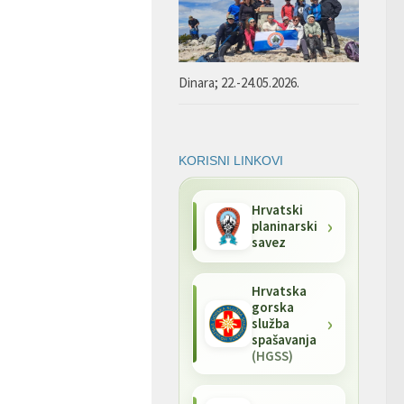
Dinara; 22.-24.05.2026.
KORISNI LINKOVI
Hrvatski
planinarski
savez
Hrvatska
gorska
služba
spašavanja
(HGSS)