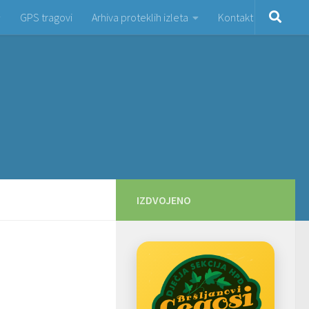
GPS tragovi
Arhiva proteklih izleta
Kontakt
IZDVOJENO