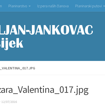
om
Planinarstvo
Iz pera naših članova
Planinarski putovi
_VALENTINA_017.JPG
ara_Valentina_017.jpg
·
12/07/2016