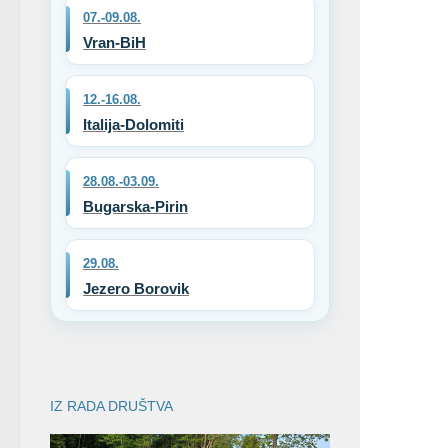
07.-09.08.
Vran-BiH
12.-16.08.
Italija-Dolomiti
28.08.-03.09.
Bugarska-Pirin
29.08.
Jezero Borovik
IZ RADA DRUŠTVA