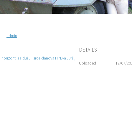
admin
DETAILS
horizonti za dušu i srce članova HPD-a „Bršljan-Jankovac“; 09.-10.07.2016.
Uploaded
12/07/20