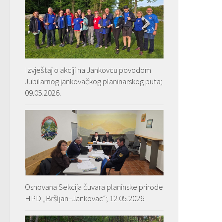
Izvještaj o akciji na Jankovcu povodom
Jubilarnog jankovačkog planinarskog puta;
09.05.2026.
Osnovana Sekcija čuvara planinske prirode
HPD „Bršljan–Jankovac“; 12.05.2026.