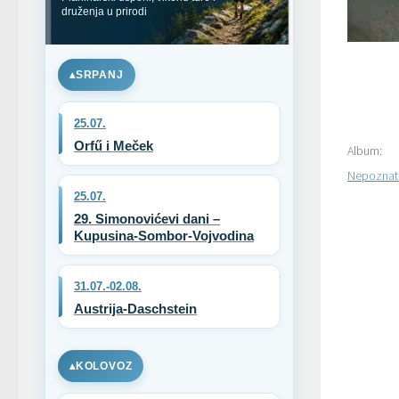
druženja u prirodi
SRPANJ
25.07.
Orfű i Meček
Album:
Nepoznati 
25.07.
29. Simonovićevi dani –
Kupusina-Sombor-Vojvodina
31.07.-02.08.
Austrija-Daschstein
KOLOVOZ