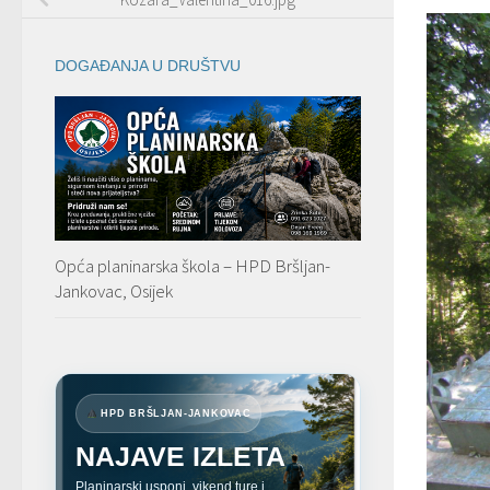
DOGAĐANJA U DRUŠTVU
Opća planinarska škola – HPD Bršljan-
Jankovac, Osijek
HPD BRŠLJAN-JANKOVAC
NAJAVE IZLETA
Planinarski usponi, vikend ture i