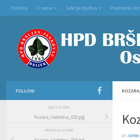
Početna
O nama
Sekcije društva
Planinarski d
Skip to content
FOLLOW:
KOZARA
NEXT STORY
Koz
Kozara_Valentina_018.jpg
PREVIOUS STORY
BY
ADMIN
Kozara_Valentina_016.jpg