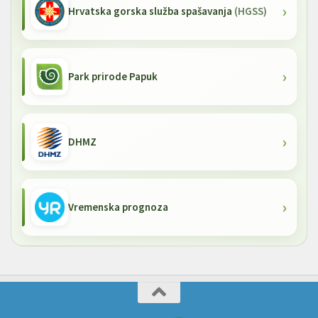
Hrvatska gorska služba spašavanja
(HGSS)
Park prirode Papuk
DHMZ
Vremenska prognoza