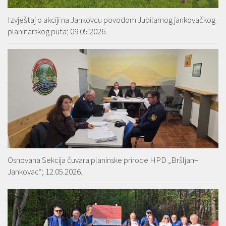
Izvještaj o akciji na Jankovcu povodom Jubilarnog jankovačkog
planinarskog puta; 09.05.2026.
Osnovana Sekcija čuvara planinske prirode HPD „Bršljan–
Jankovac“; 12.05.2026.