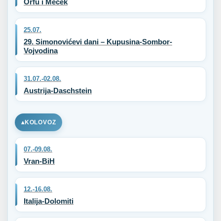
Orfű i Meček
25.07.
29. Simonovićevi dani – Kupusina-Sombor-
Vojvodina
31.07.-02.08.
Austrija-Daschstein
KOLOVOZ
07.-09.08.
Vran-BiH
12.-16.08.
Italija-Dolomiti