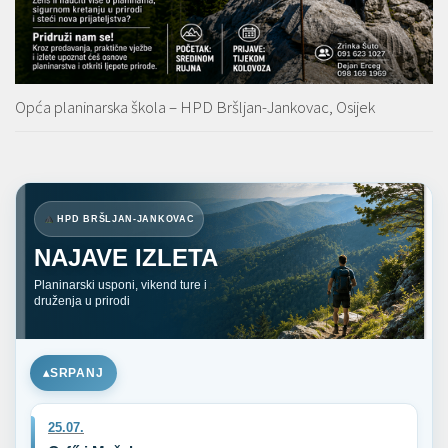
Opća planinarska škola – HPD Bršljan-Jankovac, Osijek
HPD BRŠLJAN-JANKOVAC
NAJAVE IZLETA
Planinarski usponi, vikend ture i
druženja u prirodi
SRPANJ
25.07.