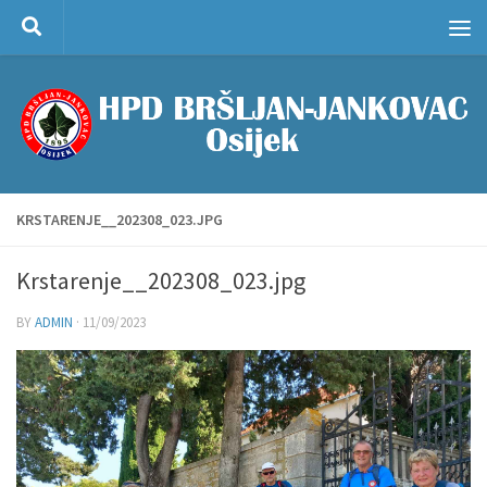
Skip to content
KRSTARENJE__202308_023.JPG
Krstarenje__202308_023.jpg
BY
ADMIN
·
11/09/2023