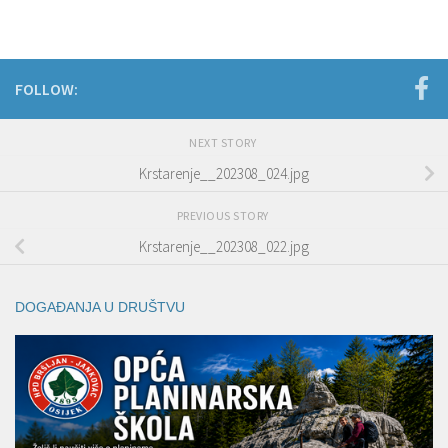
FOLLOW:
NEXT STORY
Krstarenje__202308_024.jpg
PREVIOUS STORY
Krstarenje__202308_022.jpg
DOGAĐANJA U DRUŠTVU