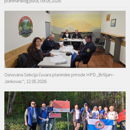
planinarskog puta; 09.05.2026.
Osnovana Sekcija čuvara planinske prirode HPD „Bršljan–
Jankovac“; 12.05.2026.