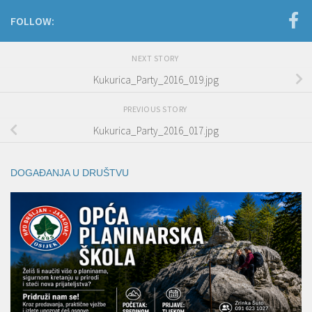
FOLLOW:
NEXT STORY
Kukurica_Party_2016_019.jpg
PREVIOUS STORY
Kukurica_Party_2016_017.jpg
DOGAĐANJA U DRUŠTVU