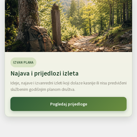
IZVAN PLANA
Najava i prijedlozi izleta
Ideje, najave i izvanredni izleti koji dolaze kasnije ili nisu predviđeni
službenim godišnjim planom društva.
Pogledaj prijedloge