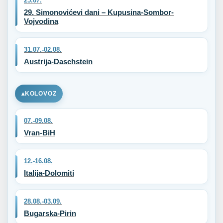
25.07.
29. Simonovićevi dani – Kupusina-Sombor-
Vojvodina
31.07.-02.08.
Austrija-Daschstein
KOLOVOZ
07.-09.08.
Vran-BiH
12.-16.08.
Italija-Dolomiti
28.08.-03.09.
Bugarska-Pirin