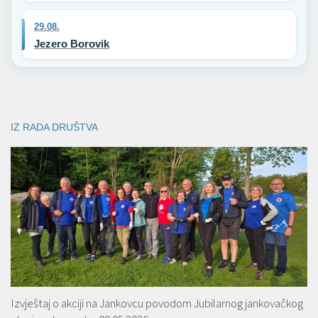
29.08.
Jezero Borovik
IZ RADA DRUŠTVA
Izvještaj o akciji na Jankovcu povodom Jubilarnog jankovačkog