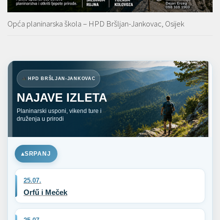
Opća planinarska škola – HPD Bršljan-Jankovac, Osijek
HPD BRŠLJAN-JANKOVAC
NAJAVE IZLETA
Planinarski usponi, vikend ture i
druženja u prirodi
SRPANJ
25.07.
Orfű i Meček