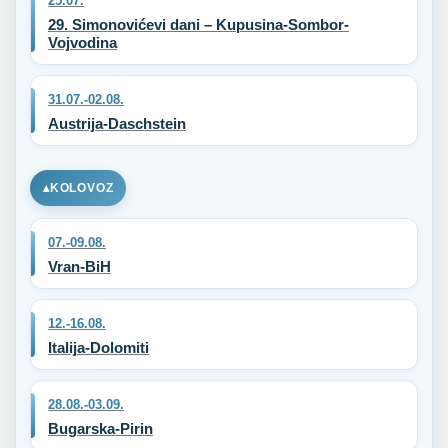
25.07.
29. Simonovićevi dani – Kupusina-Sombor-
Vojvodina
31.07.-02.08.
Austrija-Daschstein
KOLOVOZ
07.-09.08.
Vran-BiH
12.-16.08.
Italija-Dolomiti
28.08.-03.09.
Bugarska-Pirin