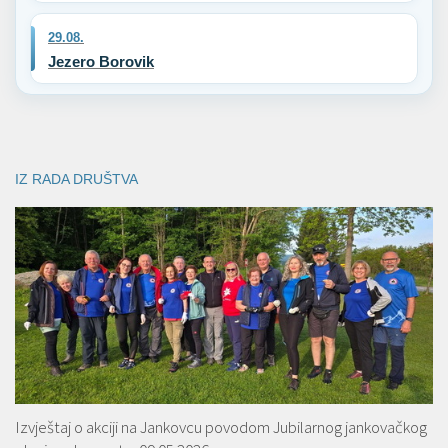
29.08.
Jezero Borovik
IZ RADA DRUŠTVA
Izvještaj o akciji na Jankovcu povodom Jubilarnog jankovačkog