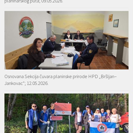
planinarskog puta; 09.05.2026.
Osnovana Sekcija čuvara planinske prirode HPD „Bršljan–
Jankovac“; 12.05.2026.