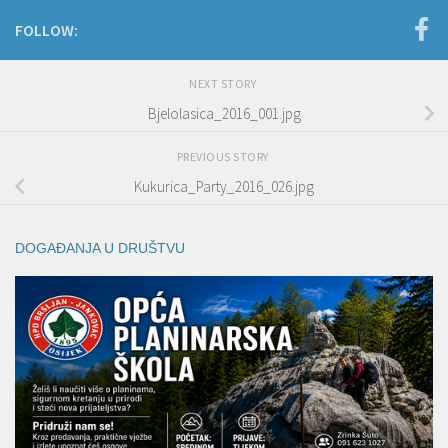
FOLLOW:
NEXT STORY
Bjelolasica_2016_001.jpg
PREVIOUS STORY
Kukurica_Party_2016_026.jpg
DOGAĐANJA U DRUŠTVU