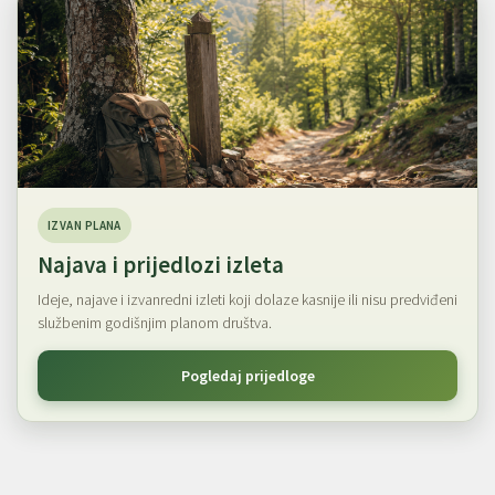
IZVAN PLANA
Najava i prijedlozi izleta
Ideje, najave i izvanredni izleti koji dolaze kasnije ili nisu predviđeni
službenim godišnjim planom društva.
Pogledaj prijedloge