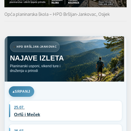
Opća planinarska škola – HPD Bršljan-Jankovac, Osijek
HPD BRŠLJAN-JANKOVAC
NAJAVE IZLETA
Planinarski usponi, vikend ture i
druženja u prirodi
SRPANJ
25.07.
Orfű i Meček