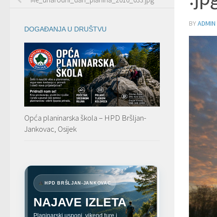
BY
ADMIN
DOGAĐANJA U DRUŠTVU
Opća planinarska škola – HPD Bršljan-
Jankovac, Osijek
HPD BRŠLJAN-JANKOVAC
NAJAVE IZLETA
Planinarski usponi, vikend ture i