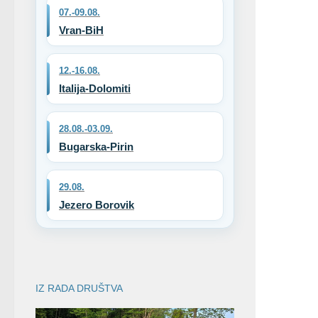
07.-09.08.
Vran-BiH
12.-16.08.
Italija-Dolomiti
28.08.-03.09.
Bugarska-Pirin
29.08.
Jezero Borovik
IZ RADA DRUŠTVA