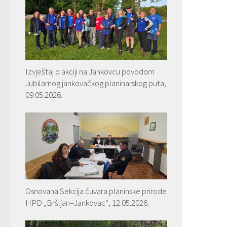
Izvještaj o akciji na Jankovcu povodom
Jubilarnog jankovačkog planinarskog puta;
09.05.2026.
Osnovana Sekcija čuvara planinske prirode
HPD „Bršljan–Jankovac“; 12.05.2026.