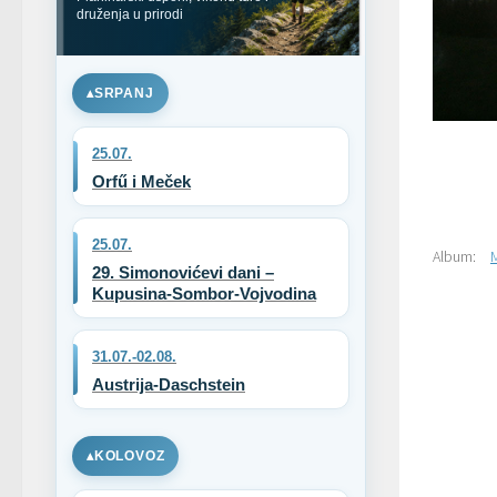
druženja u prirodi
SRPANJ
25.07.
Orfű i Meček
25.07.
Album:
29. Simonovićevi dani –
Kupusina-Sombor-Vojvodina
31.07.-02.08.
Austrija-Daschstein
KOLOVOZ