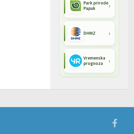
Park prirode
Papuk
DHMZ
Vremenska
prognoza