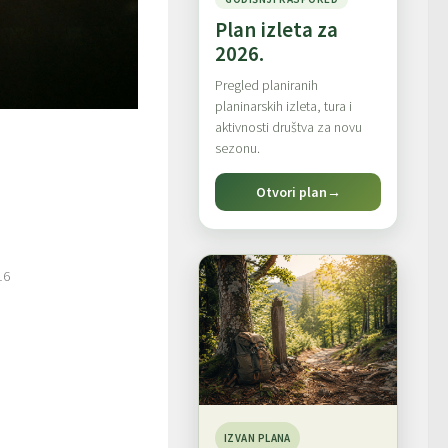
Plan izleta za
2026.
Pregled planiranih
planinarskih izleta, tura i
aktivnosti društva za novu
sezonu.
Otvori plan
→
16
IZVAN PLANA