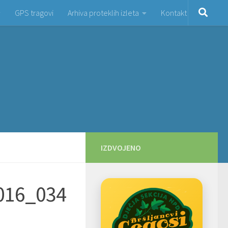
GPS tragovi
Arhiva proteklih izleta
Kontakt
IZDVOJENO
016_034