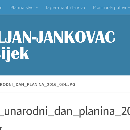
om
Planinarstvo
Iz pera naših članova
Planinarski putovi
RODNI_DAN_PLANINA_2016_034.JPG
_unarodni_dan_planina_2
g