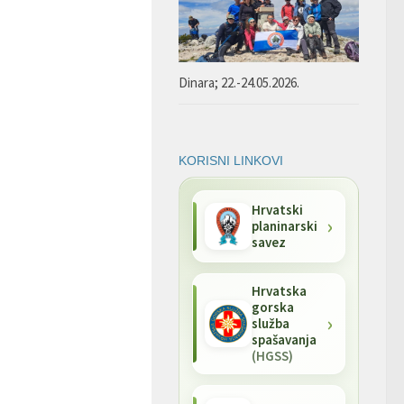
Dinara; 22.-24.05.2026.
KORISNI LINKOVI
Hrvatski
planinarski
savez
Hrvatska
gorska
služba
spašavanja
(HGSS)