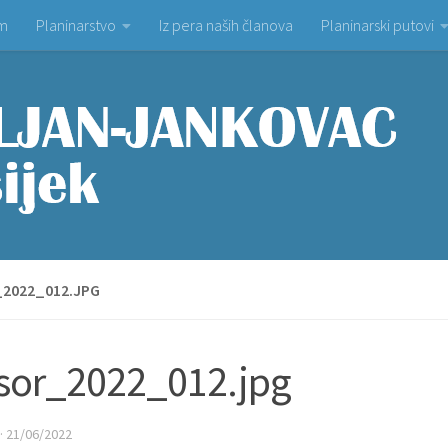
om
Planinarstvo
Iz pera naših članova
Planinarski putovi
2022_012.JPG
sor_2022_012.jpg
·
21/06/2022