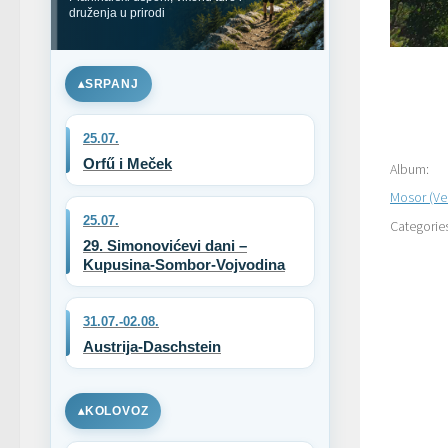
druženja u prirodi
SRPANJ
25.07.
Orfű i Meček
Album:
Mosor (Vel
25.07.
Categorie
29. Simonovićevi dani –
Kupusina-Sombor-Vojvodina
31.07.-02.08.
Austrija-Daschstein
KOLOVOZ