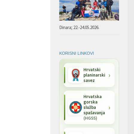
Dinara; 22.-24.05.2026.
KORISNI LINKOVI
Hrvatski
planinarski
savez
Hrvatska
gorska
služba
spašavanja
(HGSS)