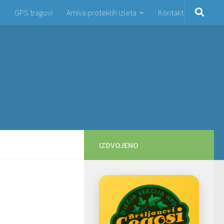
GPS tragovi
Arhiva proteklih izleta
Kontakt
IZDVOJENO