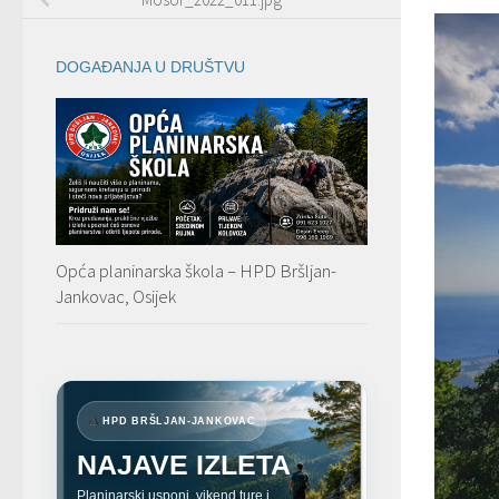
DOGAĐANJA U DRUŠTVU
Opća planinarska škola – HPD Bršljan-
Jankovac, Osijek
HPD BRŠLJAN-JANKOVAC
NAJAVE IZLETA
Planinarski usponi, vikend ture i