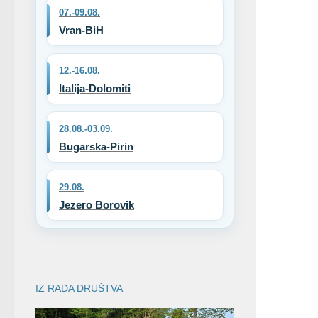
07.-09.08.
Vran-BiH
12.-16.08.
Italija-Dolomiti
28.08.-03.09.
Bugarska-Pirin
29.08.
Jezero Borovik
IZ RADA DRUŠTVA