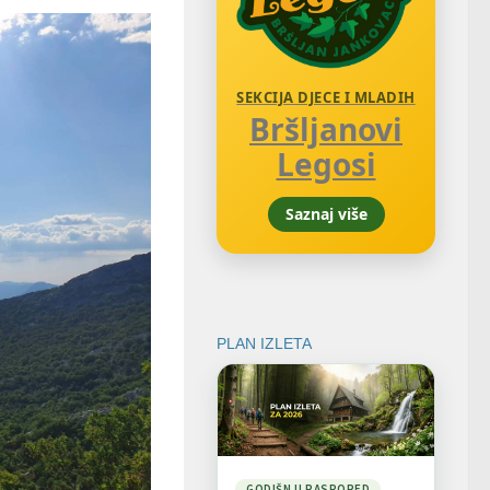
SEKCIJA DJECE I MLADIH
Bršljanovi
Legosi
Saznaj više
PLAN IZLETA
GODIŠNJI RASPORED