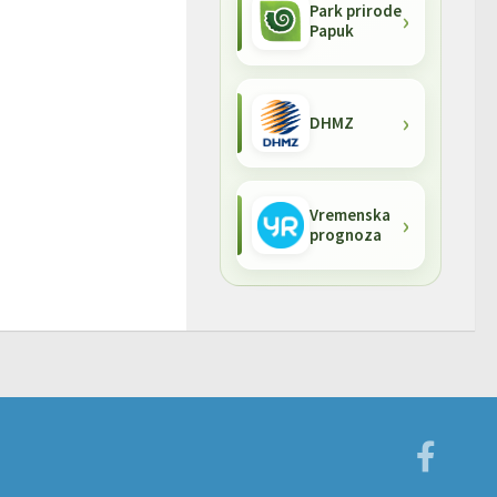
Park prirode
Papuk
DHMZ
Vremenska
prognoza