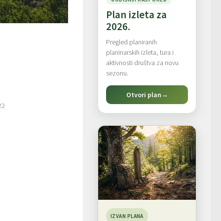
Plan izleta za
2026.
Pregled planiranih
planinarskih izleta, tura i
aktivnosti društva za novu
sezonu.
Otvori plan
→
22
IZVAN PLANA