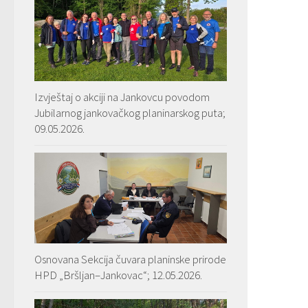
Izvještaj o akciji na Jankovcu povodom
Jubilarnog jankovačkog planinarskog puta;
09.05.2026.
Osnovana Sekcija čuvara planinske prirode
HPD „Bršljan–Jankovac“; 12.05.2026.