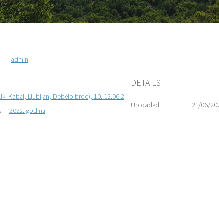
admin
DETAILS
iki Kabal, Ljubljan, Debelo brdo); 10.-12.06.2022.
Uploaded
21/06/20
s:
2022. godina