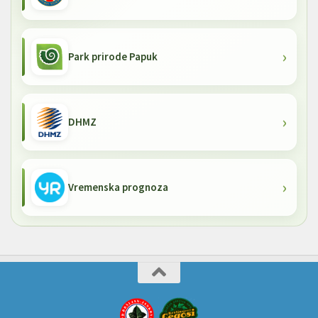
Park prirode Papuk
DHMZ
Vremenska prognoza