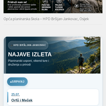
Opća planinarska škola – HPD Bršljan-Jankovac, Osijek
HPD BRŠLJAN-JANKOVAC
NAJAVE IZLETA
Planinarski usponi, vikend ture i
druženja u prirodi
SRPANJ
25.07.
Orfű i Meček