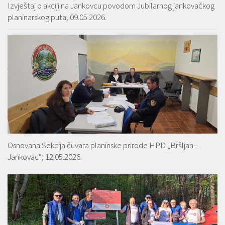
Izvještaj o akciji na Jankovcu povodom Jubilarnog jankovačkog
planinarskog puta; 09.05.2026.
Osnovana Sekcija čuvara planinske prirode HPD „Bršljan–
Jankovac“; 12.05.2026.