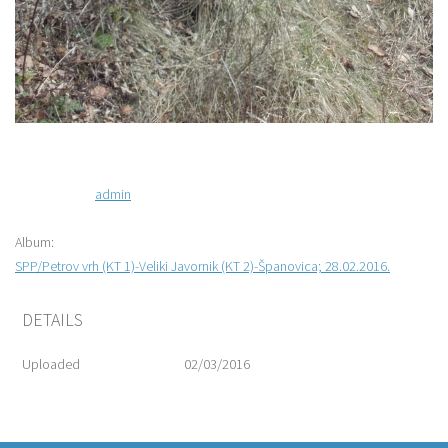
admin
Album:
SPP/Petrov vrh (KT 1)-Veliki Javornik (KT 2)-Španovica; 28.02.2016.
DETAILS
Uploaded
02/03/2016