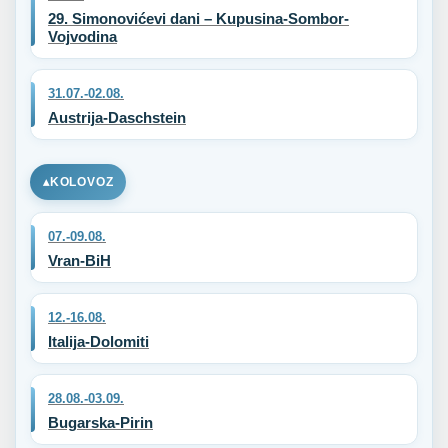
29. Simonovićevi dani – Kupusina-Sombor-
Vojvodina
31.07.-02.08.
Austrija-Daschstein
KOLOVOZ
07.-09.08.
Vran-BiH
12.-16.08.
Italija-Dolomiti
28.08.-03.09.
Bugarska-Pirin