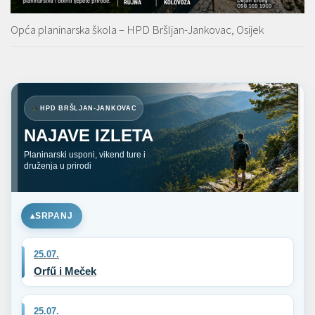
Opća planinarska škola – HPD Bršljan-Jankovac, Osijek
HPD BRŠLJAN-JANKOVAC
NAJAVE IZLETA
Planinarski usponi, vikend ture i
druženja u prirodi
SRPANJ
25.07.
Orfű i Meček
25.07.