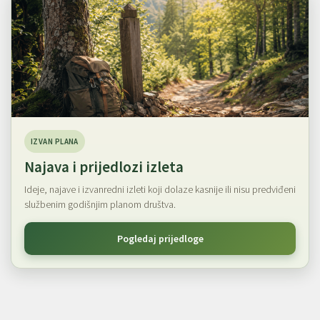
IZVAN PLANA
Najava i prijedlozi izleta
Ideje, najave i izvanredni izleti koji dolaze kasnije ili nisu predviđeni
službenim godišnjim planom društva.
Pogledaj prijedloge