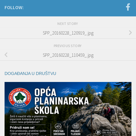
FOLLOW:
NEXT STORY
SPP_20160228_120919_.jpg
PREVIOUS STORY
SPP_20160228_110459_.jpg
DOGAĐANJA U DRUŠTVU