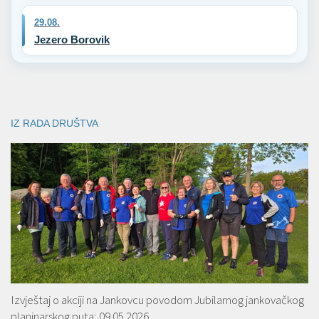
29.08.
Jezero Borovik
IZ RADA DRUŠTVA
Izvještaj o akciji na Jankovcu povodom Jubilarnog jankovačkog
planinarskog puta; 09.05.2026.