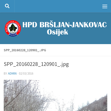
Skip to content
SPP_20160228_120901_.JPG
SPP_20160228_120901_.jpg
BY
ADMIN
·
02/03/2016