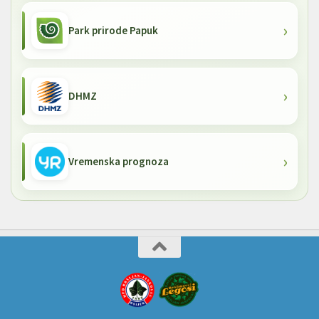
Park prirode Papuk
DHMZ
Vremenska prognoza