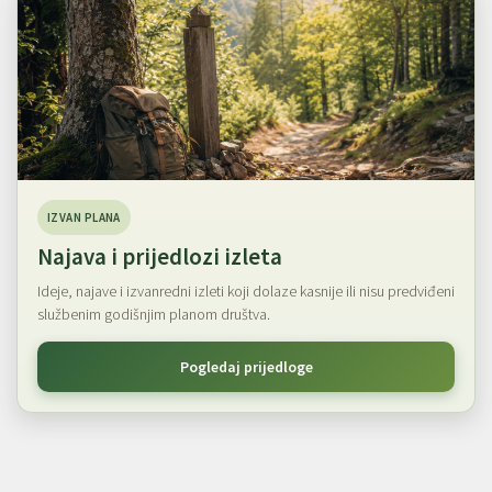
IZVAN PLANA
Najava i prijedlozi izleta
Ideje, najave i izvanredni izleti koji dolaze kasnije ili nisu predviđeni
službenim godišnjim planom društva.
Pogledaj prijedloge