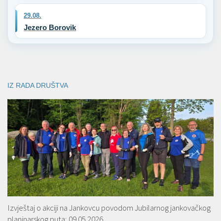
29.08.
Jezero Borovik
IZ RADA DRUŠTVA
Izvještaj o akciji na Jankovcu povodom Jubilarnog jankovačkog
planinarskog puta; 09.05.2026.