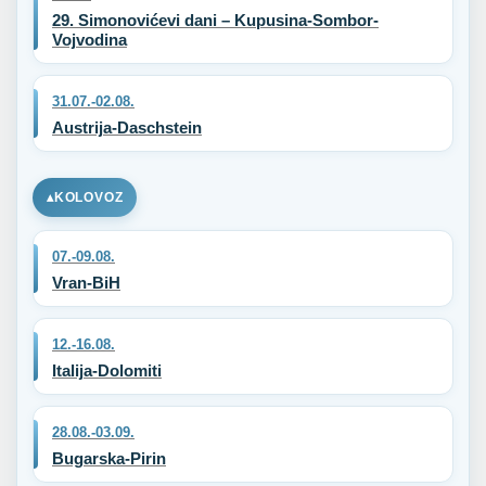
29. Simonovićevi dani – Kupusina-Sombor-
Vojvodina
31.07.-02.08.
Austrija-Daschstein
KOLOVOZ
07.-09.08.
Vran-BiH
12.-16.08.
Italija-Dolomiti
28.08.-03.09.
Bugarska-Pirin