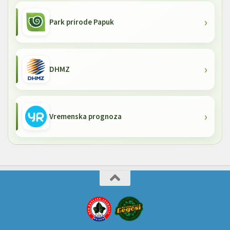
Park prirode Papuk
DHMZ
Vremenska prognoza