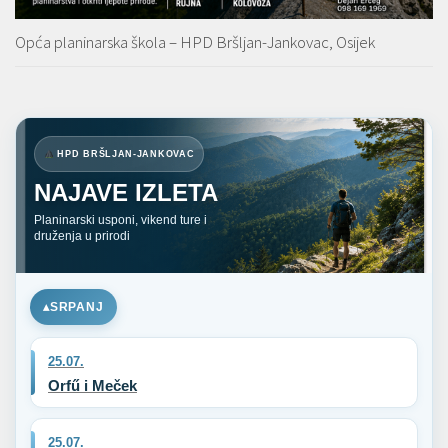
Opća planinarska škola – HPD Bršljan-Jankovac, Osijek
HPD BRŠLJAN-JANKOVAC
NAJAVE IZLETA
Planinarski usponi, vikend ture i
druženja u prirodi
SRPANJ
25.07.
Orfű i Meček
25.07.