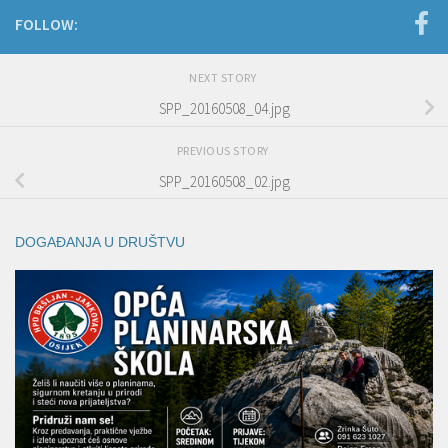
FOLLOW:
NEXT STORY
SPP_20160508_04.jpg
PREVIOUS STORY
SPP_20160508_02.jpg
DOGAĐANJA U DRUŠTVU