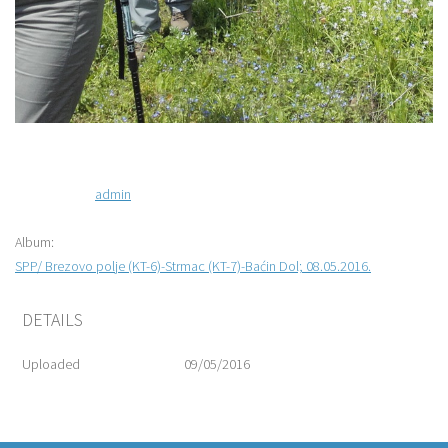
admin
Album:
SPP/ Brezovo polje (KT-6)-Strmac (KT-7)-Baćin Dol; 08.05.2016.
DETAILS
Uploaded
09/05/2016