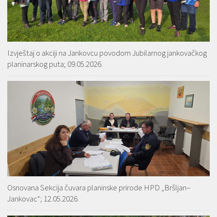
Izvještaj o akciji na Jankovcu povodom Jubilarnog jankovačkog
planinarskog puta; 09.05.2026.
Osnovana Sekcija čuvara planinske prirode HPD „Bršljan–
Jankovac“; 12.05.2026.