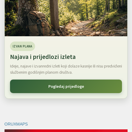
IZVAN PLANA
Najava i prijedlozi izleta
Ideje, najave i izvanredni izleti koji dolaze kasnije ili nisu predviđeni
službenim godišnjim planom društva.
Pogledaj prijedloge
ORUXMAPS