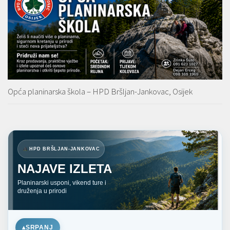
Opća planinarska škola – HPD Bršljan-Jankovac, Osijek
HPD BRŠLJAN-JANKOVAC
NAJAVE IZLETA
Planinarski usponi, vikend ture i
druženja u prirodi
SRPANJ