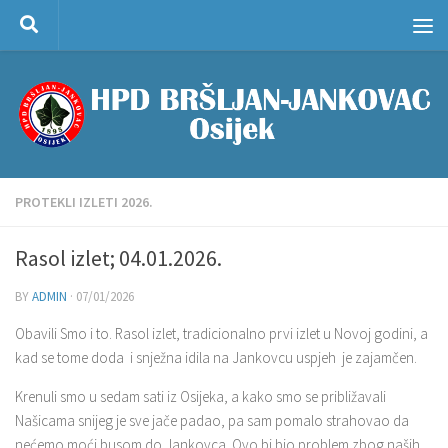
Skip to content
PROTEKLI IZLETI 2026.
Rasol izlet; 04.01.2026.
BY
ADMIN
·
07/01/2026
Obavili Smo i to. Rasol izlet, tradicionalno prvi izlet u Novoj godini, a
kad se tome doda i snježna idila na Jankovcu uspjeh je zajamčen.
Krenuli smo u sedam sati iz Osijeka, a kako smo se približavali
Našicama snijeg je sve jače padao, pa sam pomalo strahovao da
nećemo moći busom do Jankovca. Ovo bi bio problem zbog naših