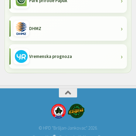
Park prirode Papuk
DHMZ
Vremenska prognoza
© HPD "Bršljan-Jankovac" 2026.