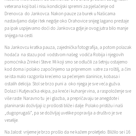
veterana koji baš i nisu kondicijski spremni za pješačenje od
Drenovca do Jankovca. Nakon pauze za burek u Našicama
nastavljamo dalje i tek negdje oko Orahovice snijeg lagano prestaje
pa ipak uspijevamo doći do Jankovca gdje je ovog jutra bilo manje
snijega na cesti.
Na Jankovcu kratka pauza, zajednička fotografija, a potom polazak
hodača na stazu pod vodstvom našeg vodiča Robija i njegovih
pomoćnika Zrinke i Steve. Mi koji smo se odlučili za šetnju ostajemo
kod doma i polako započinjemo sa pripremom vatre za roštilj, a čim
se ista malo razgorila krećemo sa pečenjem slaninice, kobasa i
ostalih delicija. Stol se brzo puni a oko njega je sve veća gužva.
Dolazi i Kutjevačka ekipa, pa kreće i kuhanje vina, a raspoloženje sve
više raste. Naravno tu je i glazba, a prepričavaju se anegdote i
planinarski doživljaji iz prošlosti bliže i dalje. Polako pristižu i naši
„dugoprugaši“, pa se doživljaj uvelike popravlja a društvo je sve
veselije.
Na žalost vrijeme je brzo prošlo da ne kažem proletjelo. Bližilo se i 16