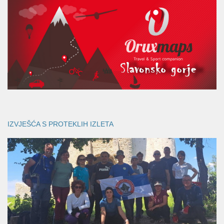
IZVJEŠĆA S PROTEKLIH IZLETA