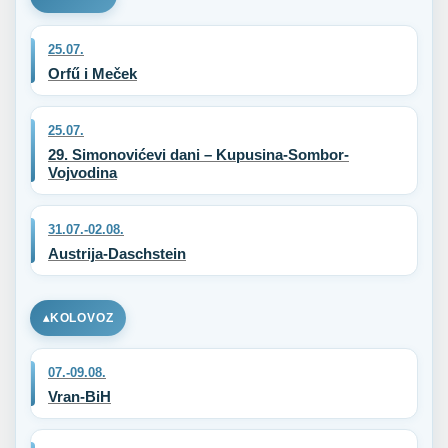
25.07.
Orfű i Meček
25.07.
29. Simonovićevi dani – Kupusina-Sombor-
Vojvodina
31.07.-02.08.
Austrija-Daschstein
KOLOVOZ
07.-09.08.
Vran-BiH