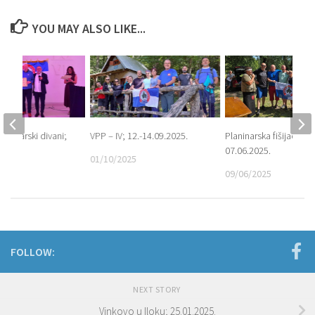
YOU MAY ALSO LIKE...
laninarski divani;
VPP – IV; 12.-14.09.2025.
Planinarska fišijada;
.
07.06.2025.
01/10/2025
5
09/06/2025
FOLLOW:
NEXT STORY
Vinkovo u Iloku; 25.01.2025.