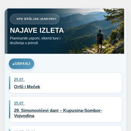
HPD BRŠLJAN-JANKOVAC
NAJAVE IZLETA
Planinarski usponi, vikend ture i
druženja u prirodi
SRPANJ
25.07.
Orfű i Meček
25.07.
29. Simonovićevi dani – Kupusina-Sombor-
Vojvodina