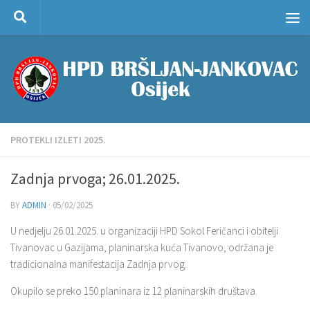
Skip to content
PROTEKLI IZLETI 2025.
Zadnja prvoga; 26.01.2025.
BY
ADMIN
·
05/02/2025
U nedjelju 26.01.2025. u organizaciji HPD Sokol Feričanci i obitelji
Tivanovac u Gazijama, planinarska kuća Tivanovo, održana je
tradicionalna manifestacija Zadnja prvog.
Okupilo se preko 150 planinara iz 12 planinarskih društava.