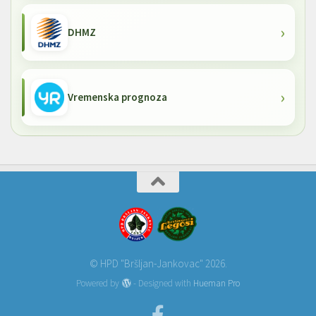
DHMZ
Vremenska prognoza
© HPD "Bršljan-Jankovac" 2026.
Powered by
- Designed with
Hueman Pro