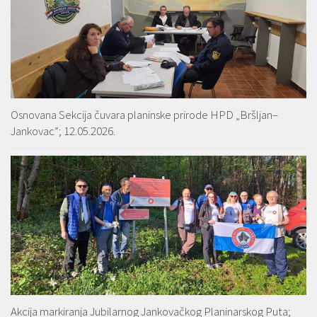
Osnovana Sekcija čuvara planinske prirode HPD „Bršljan–
Jankovac“; 12.05.2026.
Akcija markiranja Jubilarnog Jankovačkog Planinarskog Puta;