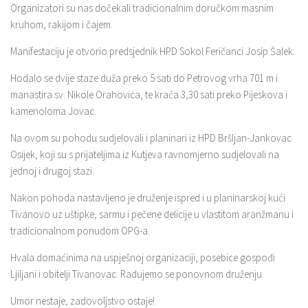
Organizatori su nas dočekali tradicionalnim doručkom masnim
kruhom, rakijom i čajem.
Manifestaciju je otvorio predsjednik HPD Sokol Feričanci Josip Šalek.
Hodalo se dvije staze duža preko 5 sati do Petrovog vrha 701 m i
manastira sv. Nikole Orahovica, te kraća 3,30 sati preko Pijeskova i
kamenoloma Jovac.
Na ovom su pohodu sudjelovali i planinari iz HPD Bršljan-Jankovac
Osijek, koji su s prijateljima iz Kutjeva ravnomjerno sudjelovali na
jednoj i drugoj stazi.
Nakon pohoda nastavljeno je druženje ispred i u planinarskoj kući
Tivanovo uz uštipke, sarmu i pečene delicije u vlastitom aranžmanu i
tradicionalnom ponudom OPG-a.
Hvala domaćinima na uspješnoj organizaciji, posebice gospođi
Ljiljani i obitelji Tivanovac. Radujemo se ponovnom druženju.
Umor nestaje, zadovoljstvo ostaje!