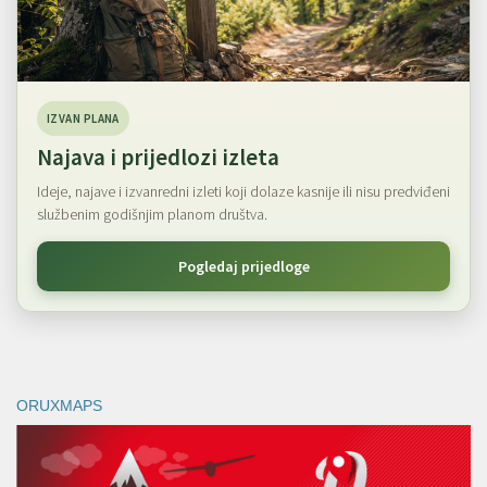
IZVAN PLANA
Najava i prijedlozi izleta
Ideje, najave i izvanredni izleti koji dolaze kasnije ili nisu predviđeni
službenim godišnjim planom društva.
Pogledaj prijedloge
ORUXMAPS