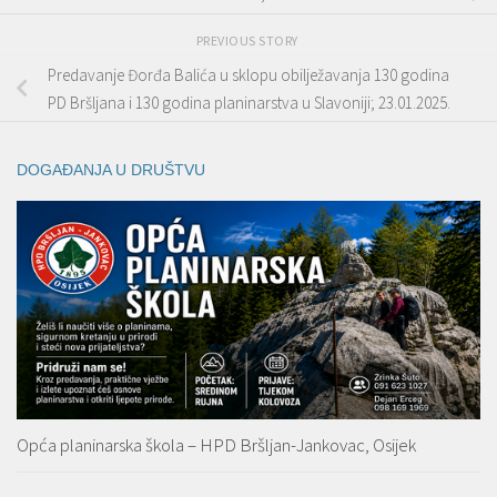
PREVIOUS STORY
Predavanje Đorđa Balića u sklopu obilježavanja 130 godina
PD Bršljana i 130 godina planinarstva u Slavoniji; 23.01.2025.
DOGAĐANJA U DRUŠTVU
Opća planinarska škola – HPD Bršljan-Jankovac, Osijek