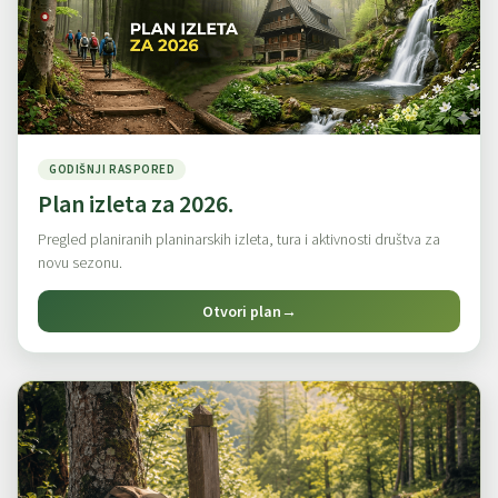
GODIŠNJI RASPORED
Plan izleta za 2026.
Pregled planiranih planinarskih izleta, tura i aktivnosti društva za
novu sezonu.
Otvori plan
→