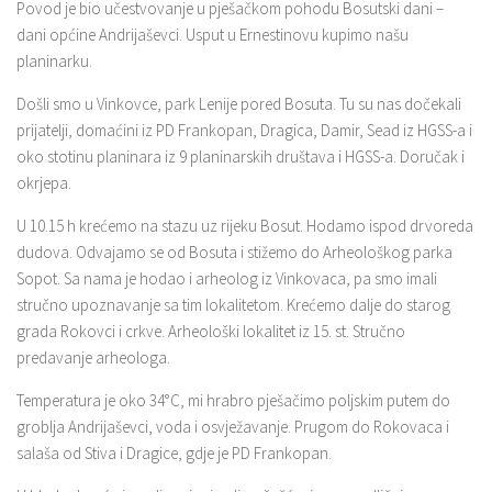
Povod je bio učestvovanje u pješačkom pohodu Bosutski dani –
dani općine Andrijaševci. Usput u Ernestinovu kupimo našu
planinarku.
Došli smo u Vinkovce, park Lenije pored Bosuta. Tu su nas dočekali
prijatelji, domaćini iz PD Frankopan, Dragica, Damir, Sead iz HGSS-a i
oko stotinu planinara iz 9 planinarskih društava i HGSS-a. Doručak i
okrjepa.
U 10.15 h krećemo na stazu uz rijeku Bosut. Hodamo ispod drvoreda
dudova. Odvajamo se od Bosuta i stižemo do Arheološkog parka
Sopot. Sa nama je hodao i arheolog iz Vinkovaca, pa smo imali
stručno upoznavanje sa tim lokalitetom. Krećemo dalje do starog
grada Rokovci i crkve. Arheološki lokalitet iz 15. st. Stručno
predavanje arheologa.
Temperatura je oko 34°C, mi hrabro pješačimo poljskim putem do
groblja Andrijaševci, voda i osvježavanje. Prugom do Rokovaca i
salaša od Stiva i Dragice, gdje je PD Frankopan.