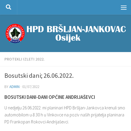
Skip to content
PROTEKLI IZLETI 2022.
Bosutski dani; 26.06.2022.
BY
ADMIN
·
01/07/2022
BOSUTSKI DANI-DANI OPĆINE ANDRIJAŠEVCI
U nedjelju 26.06.2022. mi planinari HPD Bršljan-Jankovca krenuli smo
automobilom u 8.30 h u Vinkovce na poziv naših prijatelja planinara
PD Frankopan Rokovci-Andrijaševci.