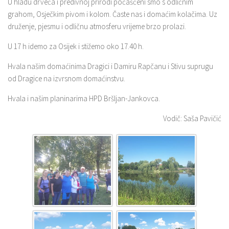
U hladu drveća i predivnoj prirodi počašćeni smo s odličnim
grahom, Osječkim pivom i kolom. Časte nas i domaćim kolačima. Uz
druženje, pjesmu i odličnu atmosferu vrijeme brzo prolazi.
U 17 h idemo za Osijek i stižemo oko 17.40 h.
Hvala našim domaćinima Dragici i Damiru Rapčanu i Stivu suprugu
od Dragice na izvrsnom domaćinstvu.
Hvala i našim planinarima HPD Bršljan-Jankovca.
Vodič: Saša Pavičić