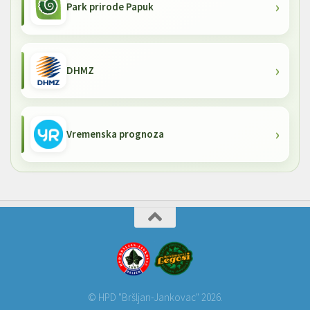
Park prirode Papuk
DHMZ
Vremenska prognoza
© HPD "Bršljan-Jankovac" 2026.