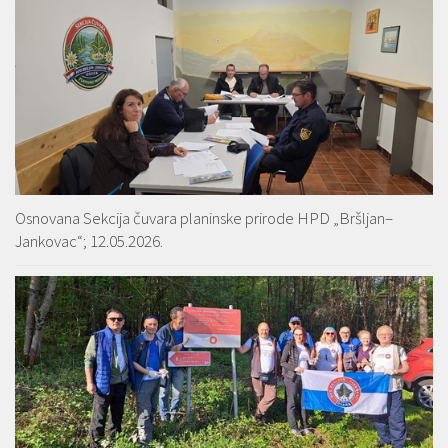
Osnovana Sekcija čuvara planinske prirode HPD „Bršljan–
Jankovac“; 12.05.2026.