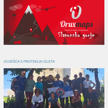
IZVJEŠĆA S PROTEKLIH IZLETA