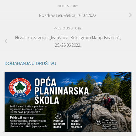
NEXT STORY
Pozdrav ljetu-Velika; 02.07.2022.
PREVIOUS STORY
Hrvatsko zagorje: „Ivanščica, Belecgrad i Marija Bistrica”;
25.-26.06.2022.
DOGAĐANJA U DRUŠTVU