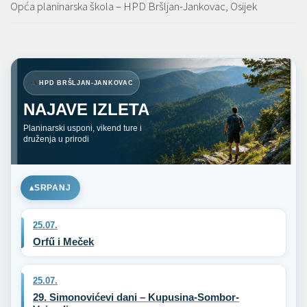
Opća planinarska škola – HPD Bršljan-Jankovac, Osijek
HPD BRŠLJAN-JANKOVAC
NAJAVE IZLETA
Planinarski usponi, vikend ture i
druženja u prirodi
SRPANJ
25.07.
Orfű i Meček
25.07.
29. Simonovićevi dani – Kupusina-Sombor-