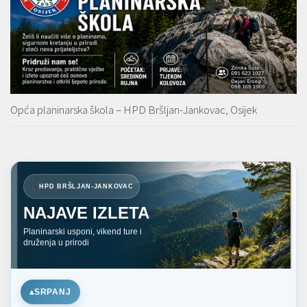
Opća planinarska škola – HPD Bršljan-Jankovac, Osijek
HPD BRŠLJAN-JANKOVAC
NAJAVE IZLETA
Planinarski usponi, vikend ture i
druženja u prirodi
SRPANJ