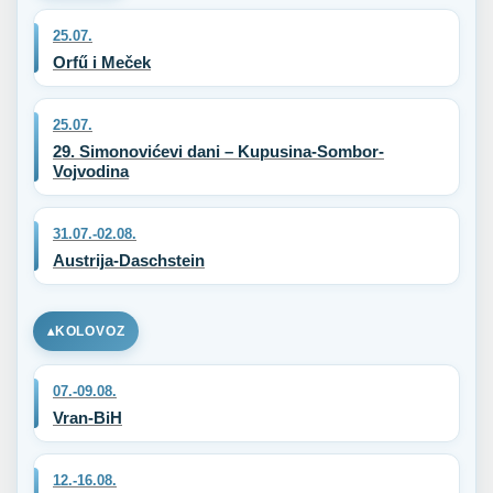
25.07.
Orfű i Meček
25.07.
29. Simonovićevi dani – Kupusina-Sombor-
Vojvodina
31.07.-02.08.
Austrija-Daschstein
KOLOVOZ
07.-09.08.
Vran-BiH
12.-16.08.