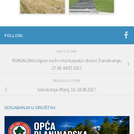
FOLLOW:
NEXT STORY
RUMUNJSKA-Uspon na tri vrha Karpata i dvorci Transilvanije;
27.06.-04.07.2017.
PREVIOUS STORY
Sokobanja–Rtanj; 16.-18.06.2017.
DOGAĐANJA U DRUŠTVU