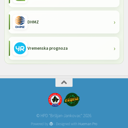
DHMZ
Vremenska prognoza
© HPD "Bršljan-Jankovac" 2026.
Powered by
- Designed with
Hueman Pro