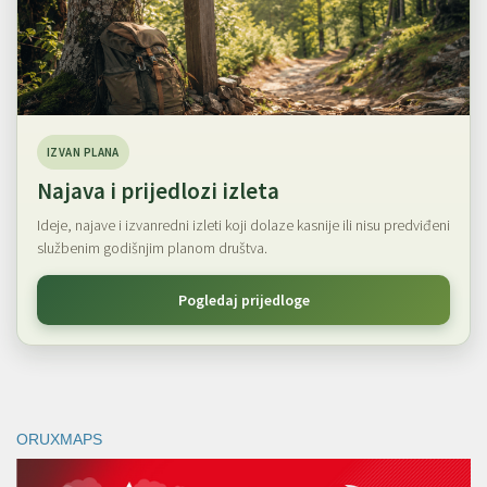
IZVAN PLANA
Najava i prijedlozi izleta
Ideje, najave i izvanredni izleti koji dolaze kasnije ili nisu predviđeni
službenim godišnjim planom društva.
Pogledaj prijedloge
ORUXMAPS