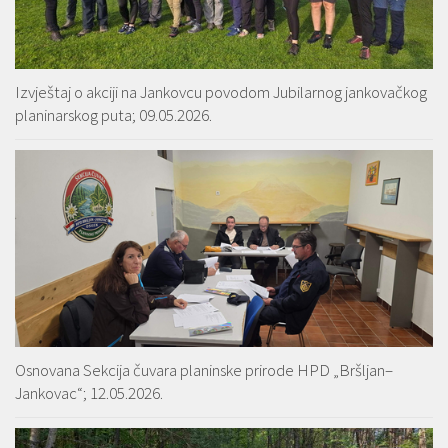
Izvještaj o akciji na Jankovcu povodom Jubilarnog jankovačkog
planinarskog puta; 09.05.2026.
Osnovana Sekcija čuvara planinske prirode HPD „Bršljan–
Jankovac“; 12.05.2026.