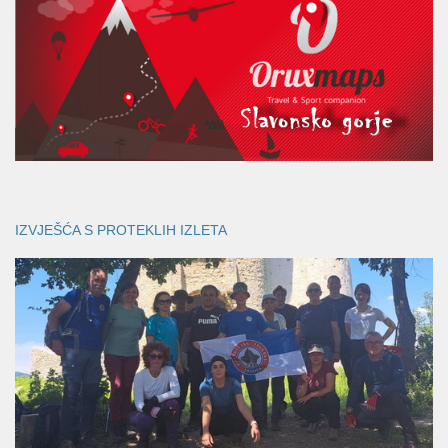
IZVJEŠĆA S PROTEKLIH IZLETA