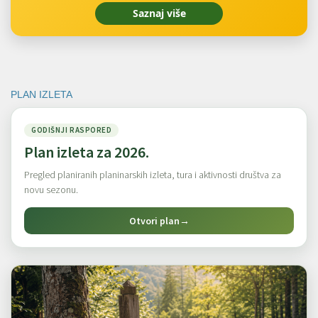
Saznaj više
PLAN IZLETA
GODIŠNJI RASPORED
Plan izleta za 2026.
Pregled planiranih planinarskih izleta, tura i aktivnosti društva za
novu sezonu.
Otvori plan
→