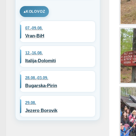
KOLOVOZ
07.-09.08.
Vran-BiH
12.-16.08.
Italija-Dolomiti
28.08.-03.09.
Bugarska-Pirin
29.08.
Jezero Borovik