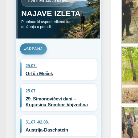
HPD BRŠLJAN-JANKOVAC
NAJAVE IZLETA
Planinarski usponi, vikend ture i
druženja u prirodi
SRPANJ
25.07.
Orfű i Meček
25.07.
29. Simonovićevi dani –
Kupusina-Sombor-Vojvodina
31.07.-02.08.
Austrija-Daschstein