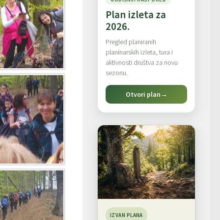
Plan izleta za
2026.
Pregled planiranih
planinarskih izleta, tura i
aktivnosti društva za novu
sezonu.
Otvori plan
→
IZVAN PLANA