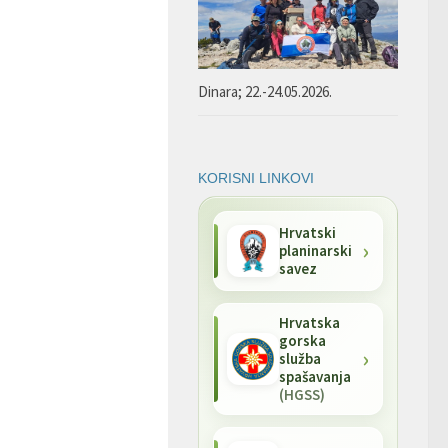
Dinara; 22.-24.05.2026.
KORISNI LINKOVI
Hrvatski
planinarski
savez
Hrvatska
gorska
služba
spašavanja
(HGSS)