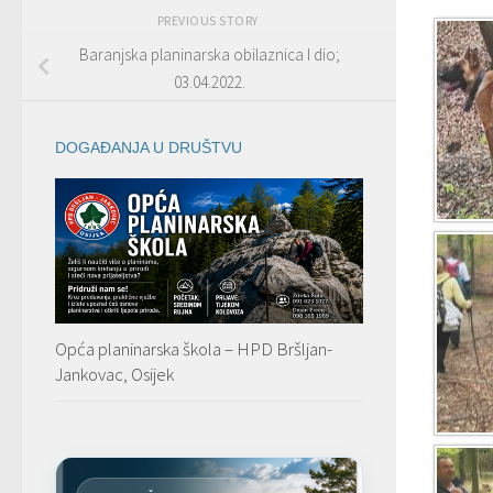
PREVIOUS STORY
Baranjska planinarska obilaznica I dio;
03.04.2022.
DOGAĐANJA U DRUŠTVU
Opća planinarska škola – HPD Bršljan-
Jankovac, Osijek