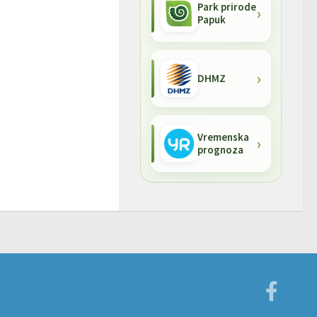
Park prirode
Papuk
DHMZ
Vremenska
prognoza