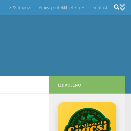
GPS tragovi
Arhiva proteklih izleta
Kontakt
IZDVOJENO