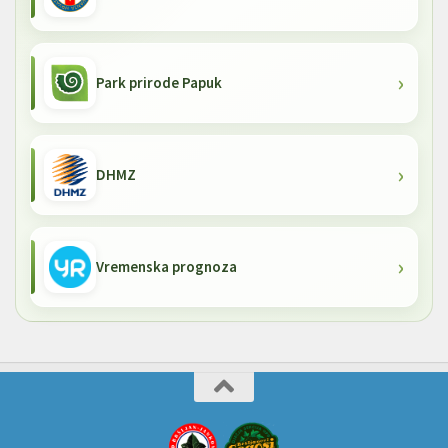
Park prirode Papuk
DHMZ
Vremenska prognoza