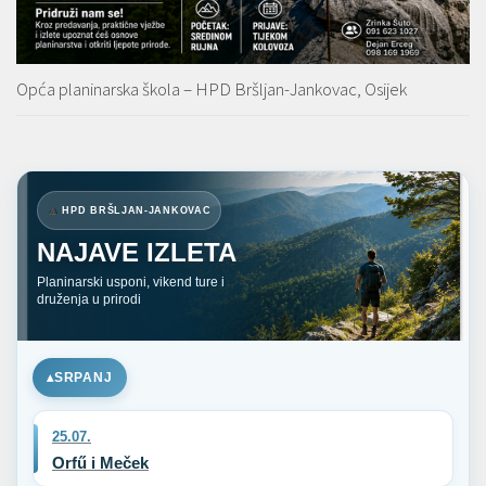
Opća planinarska škola – HPD Bršljan-Jankovac, Osijek
HPD BRŠLJAN-JANKOVAC
NAJAVE IZLETA
Planinarski usponi, vikend ture i
druženja u prirodi
SRPANJ
25.07.
Orfű i Meček