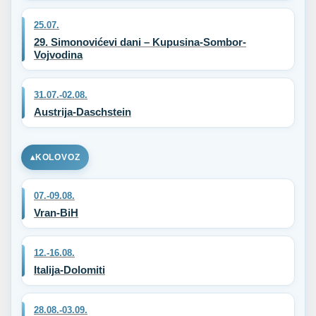
25.07.
29. Simonovićevi dani – Kupusina-Sombor-
Vojvodina
31.07.-02.08.
Austrija-Daschstein
KOLOVOZ
07.-09.08.
Vran-BiH
12.-16.08.
Italija-Dolomiti
28.08.-03.09.