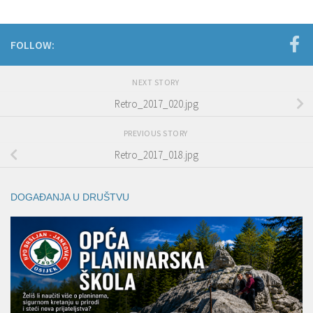
FOLLOW:
NEXT STORY
Retro_2017_020.jpg
PREVIOUS STORY
Retro_2017_018.jpg
DOGAĐANJA U DRUŠTVU