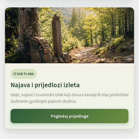
IZVAN PLANA
Najava i prijedlozi izleta
Ideje, najave i izvanredni izleti koji dolaze kasnije ili nisu predviđeni
službenim godišnjim planom društva.
Pogledaj prijedloge