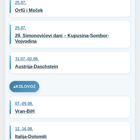
25.07.
Orfű i Meček
25.07.
29. Simonovićevi dani – Kupusina-Sombor-
Vojvodina
31.07.-02.08.
Austrija-Daschstein
KOLOVOZ
07.-09.08.
Vran-BiH
12.-16.08.
Italija-Dolomiti