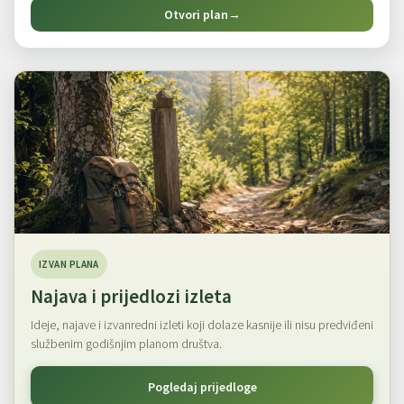
Otvori plan
→
IZVAN PLANA
Najava i prijedlozi izleta
Ideje, najave i izvanredni izleti koji dolaze kasnije ili nisu predviđeni
službenim godišnjim planom društva.
Pogledaj prijedloge