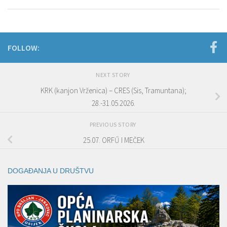
FOLLOW:
NEXT STORY
KRK (kanjon Vrženica) – CRES (Sis, Tramuntana);
28.-31.05.2026.
PREVIOUS STORY
25.07. ORFŰ I MEČEK
DOGAĐANJA U DRUŠTVU