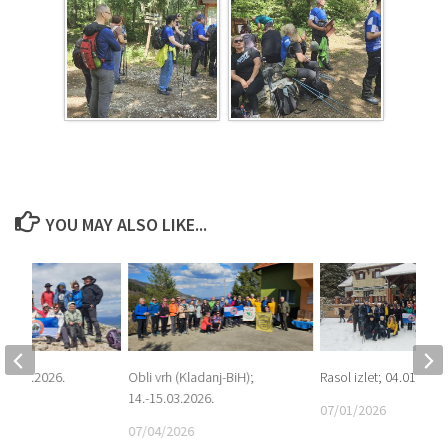
YOU MAY ALSO LIKE...
-24.05.2026.
Obli vrh (Kladanj-BiH);
Rasol izlet; 04.01.2026
14.-15.03.2026.
6
07/01/2026
07/04/2026