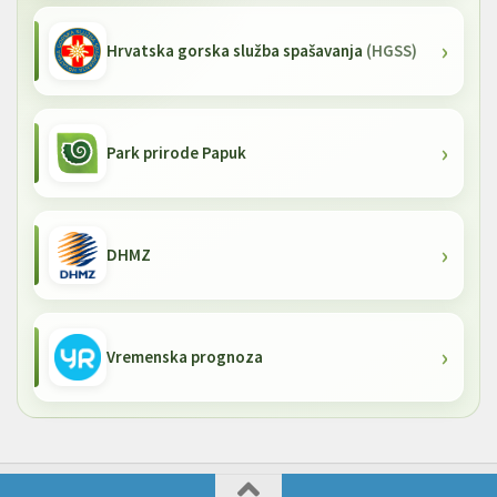
Hrvatska gorska služba spašavanja
(HGSS)
Park prirode Papuk
DHMZ
Vremenska prognoza