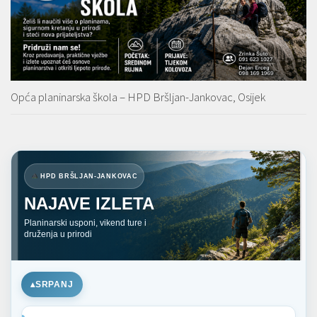
Opća planinarska škola – HPD Bršljan-Jankovac, Osijek
HPD BRŠLJAN-JANKOVAC
NAJAVE IZLETA
Planinarski usponi, vikend ture i
druženja u prirodi
SRPANJ