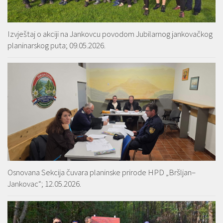
Izvještaj o akciji na Jankovcu povodom Jubilarnog jankovačkog
planinarskog puta; 09.05.2026.
Osnovana Sekcija čuvara planinske prirode HPD „Bršljan–
Jankovac“; 12.05.2026.