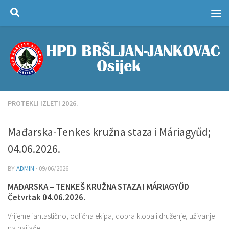
Skip to content
PROTEKLI IZLETI 2026.
Mađarska-Tenkes kružna staza i Máriagyűd;
04.06.2026.
BY
ADMIN
·
09/06/2026
MAĐARSKA – TENKEŠ KRUŽNA STAZA I MÁRIAGYŰD
Četvrtak 04.06.2026.
Vrijeme fantastično, odlična ekipa, dobra klopa i druženje, uživanje
na najjače…