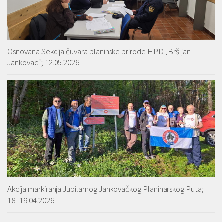
Osnovana Sekcija čuvara planinske prirode HPD „Bršljan–
Jankovac“; 12.05.2026.
Akcija markiranja Jubilarnog Jankovačkog Planinarskog Puta;
18.-19.04.2026.