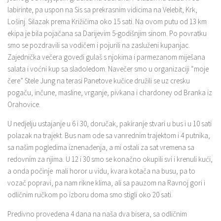
labirinte, pa uspon na Sis sa prekrasnim vidicima na Velebit, Krk,
Lošinj. Silazak prema Križičima oko 15 sati. Na ovom putu od 13 km
ekipa je bila pojačana sa Darijevim 5-godišnjim sinom. Po povratku
smo se pozdravili sa vodičem i pojurili na zasluženi kupanjac.
Zajednička večera goveđi gulaš s njokima i parmezanom miješana
salata i voćni kup sa sladoledom. Navečer smo u organizaciji “moje
čere” Stele Jung na terasi Panetove kučice družili se uz cresku
pogaču, inčune, masline, vrganje, pivkana i chardoney od Branka iz
Orahovice.
U nedjelju ustajanje u 6 i 30, doručak, pakiranje stvari u bus i u 10 sati
polazak na trajekt. Bus nam ode sa vanrednim trajektom i 4 putnika,
sa našim pogledima iznenađenja, a mi ostali za sat vremena sa
redovnim za njima. U 12 i 30 smo se konačno okupili svi i krenuli kući,
a onda počinje mali horor u vidu, kvara kotača na busu, pa to
vozač popravi, pa nam rikne klima, ali sa pauzom na Ravnoj gori i
odličnim ručkom po izboru doma smo stigli oko 20 sati.
Predivno provedena 4 dana na naša dva bisera, sa odličnim