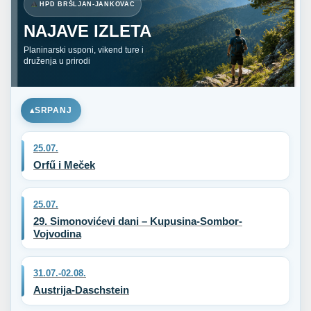
HPD BRŠLJAN-JANKOVAC
NAJAVE IZLETA
Planinarski usponi, vikend ture i
druženja u prirodi
SRPANJ
25.07.
Orfű i Meček
25.07.
29. Simonovićevi dani – Kupusina-Sombor-
Vojvodina
31.07.-02.08.
Austrija-Daschstein