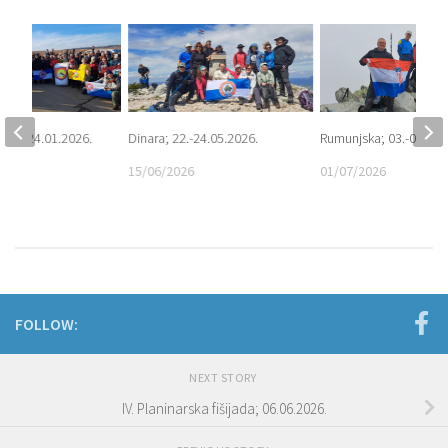
loku; 24.01.2026.
Dinara; 22.-24.05.2026.
Rumunjska; 03.-07.06.
6
15/06/2026
01/07/2026
FOLLOW:
NEXT STORY
IV. Planinarska fišijada; 06.06.2026.