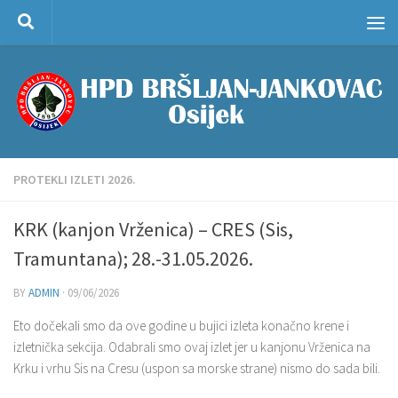
Skip to content
PROTEKLI IZLETI 2026.
KRK (kanjon Vrženica) – CRES (Sis,
Tramuntana); 28.-31.05.2026.
BY
ADMIN
·
09/06/2026
Eto dočekali smo da ove godine u bujici izleta konačno krene i
izletnička sekcija. Odabrali smo ovaj izlet jer u kanjonu Vrženica na
Krku i vrhu Sis na Cresu (uspon sa morske strane) nismo do sada bili.