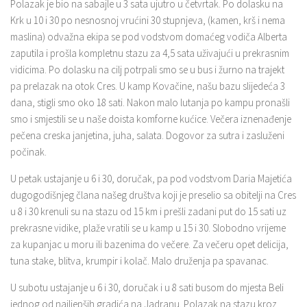
Polazak je bio na sabajle u 3 sata ujutro u četvrtak. Po dolasku na
Krk u 10 i 30 po nesnosnoj vrućini 30 stupnjeva, (kamen, krš i nema
maslina) odvažna ekipa se pod vodstvom domaćeg vodiča Alberta
zaputila i prošla kompletnu stazu za 4,5 sata uživajući u prekrasnim
vidicima. Po dolasku na cilj potrpali smo se u bus i žurno na trajekt
pa prelazak na otok Cres. U kamp Kovačine, našu bazu slijedeća 3
dana, stigli smo oko 18 sati. Nakon malo lutanja po kampu pronašli
smo i smjestili se u naše doista komforne kućice. Večera iznenađenje
pečena creska janjetina, juha, salata. Dogovor za sutra i zasluženi
počinak.
U petak ustajanje u 6 i 30, doručak, pa pod vodstvom Daria Majetića
dugogodišnjeg člana našeg društva koji je preselio sa obitelji na Cres
u 8 i 30 krenuli su na stazu od 15 km i prešli zadani put do 15 sati uz
prekrasne vidike, plaže vratili se u kamp u 15 i 30. Slobodno vrijeme
za kupanjac u moru ili bazenima do večere. Za večeru opet delicija,
tuna stake, blitva, krumpir i kolač. Malo druženja pa spavanac.
U subotu ustajanje u 6 i 30, doručak i u 8 sati busom do mjesta Beli
jednog od najljepših gradića na Jadranu. Polazak na stazu kroz