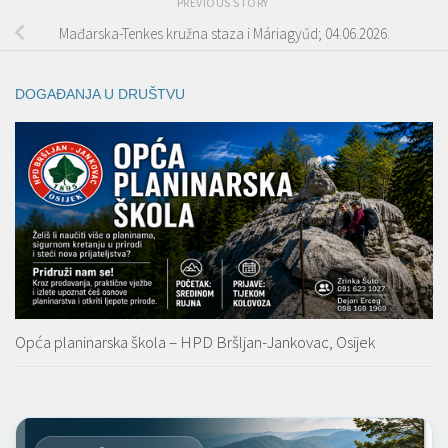
PREVIOUS STORY
Mađarska-Tenkes kružna staza i Máriagyűd; 04.06.2026.
DOGAĐANJA U DRUŠTVU
Opća planinarska škola – HPD Bršljan-Jankovac, Osijek