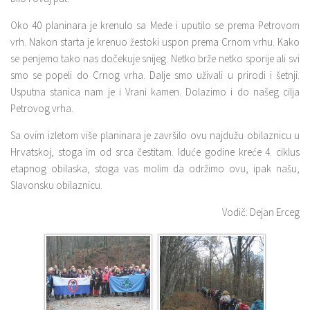
Oko 40 planinara je krenulo sa Međe i uputilo se prema Petrovom
vrh. Nakon starta je krenuo žestoki uspon prema Crnom vrhu. Kako
se penjemo tako nas dočekuje snijeg. Netko brže netko sporije ali svi
smo se popeli do Crnog vrha. Dalje smo uživali u prirodi i šetnji.
Usputna stanica nam je i Vrani kamen. Dolazimo i do našeg cilja
Petrovog vrha.
Sa ovim izletom više planinara je završilo ovu najdužu obilaznicu u
Hrvatskoj, stoga im od srca čestitam. Iduće godine kreće 4. ciklus
etapnog obilaska, stoga vas molim da održimo ovu, ipak našu,
Slavonsku obilaznicu.
Vodič: Dejan Erceg