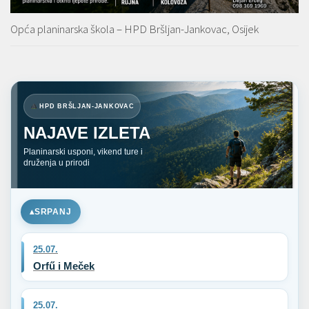
Opća planinarska škola – HPD Bršljan-Jankovac, Osijek
HPD BRŠLJAN-JANKOVAC
NAJAVE IZLETA
Planinarski usponi, vikend ture i
druženja u prirodi
SRPANJ
25.07.
Orfű i Meček
25.07.