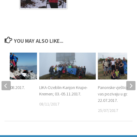
YOU MAY ALSO LIKE...
 25.-27.08.2017.
LIKA-Ozeblin-Kanjon Krupe-
Panonske vještice sa A
Kremen; 03.-05.11.2017.
vas pozivaju u goste;
7
22.07.2017.
08/11/2017
25/07/2017