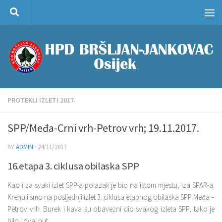
Skip to content
PROTEKLI IZLETI 2017.
SPP/Međa-Crni vrh-Petrov vrh; 19.11.2017.
BY
ADMIN
·
24/11/2017
16.etapa 3. ciklusa obilaska SPP
Kao i za svaki izlet SPP-a polazak je bio na istom mjestu, iza SPAR-a.
Krenuli smo na posljednji izlet 3. ciklusa etapnog obilaska SPP Međa –
Petrov vrh. Burek i kava su obavezni dio svakog izleta SPP, tako je
bilo i ovaj put.