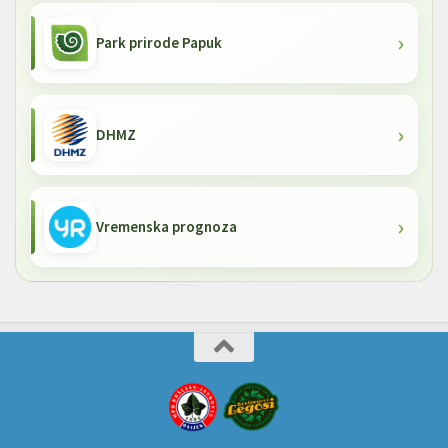
Park prirode Papuk
DHMZ
Vremenska prognoza