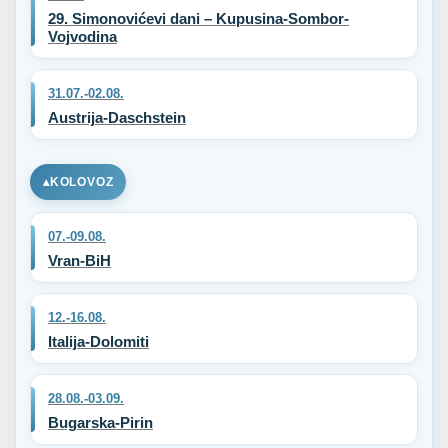
29. Simonovićevi dani – Kupusina-Sombor-
Vojvodina
31.07.-02.08.
Austrija-Daschstein
KOLOVOZ
07.-09.08.
Vran-BiH
12.-16.08.
Italija-Dolomiti
28.08.-03.09.
Bugarska-Pirin