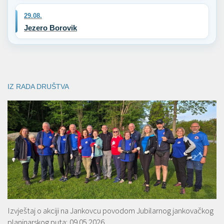
29.08.
Jezero Borovik
IZ RADA DRUŠTVA
Izvještaj o akciji na Jankovcu povodom Jubilarnog jankovačkog
planinarskog puta; 09.05.2026.