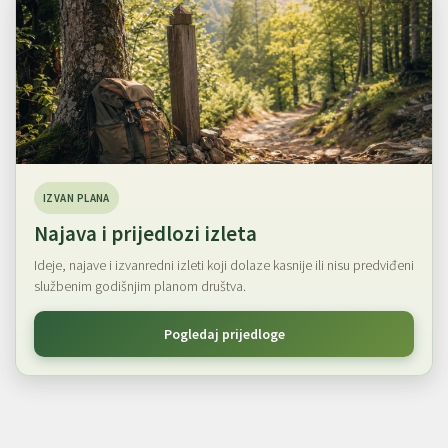
IZVAN PLANA
Najava i prijedlozi izleta
Ideje, najave i izvanredni izleti koji dolaze kasnije ili nisu predviđeni
službenim godišnjim planom društva.
Pogledaj prijedloge