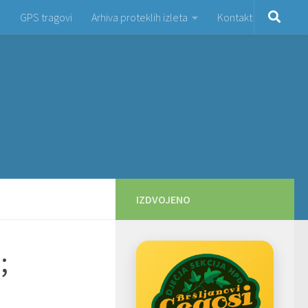
GPS tragovi
Arhiva proteklih izleta
Kontakt
IZDVOJENO
;