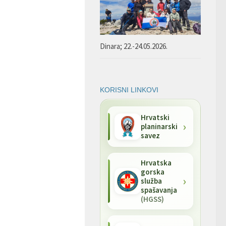
Dinara; 22.-24.05.2026.
KORISNI LINKOVI
Hrvatski
planinarski
savez
Hrvatska
gorska
služba
spašavanja
(HGSS)