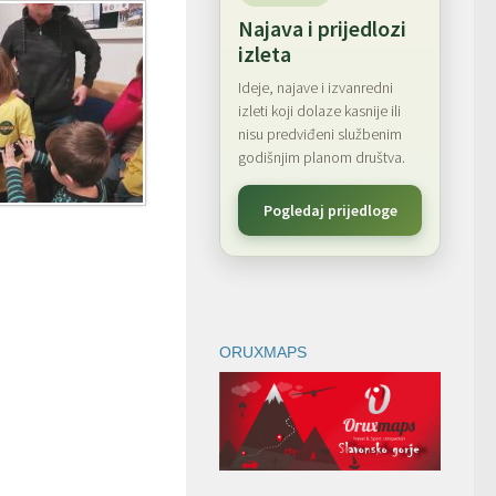
Najava i prijedlozi
izleta
Ideje, najave i izvanredni
izleti koji dolaze kasnije ili
nisu predviđeni službenim
godišnjim planom društva.
Pogledaj prijedloge
ORUXMAPS