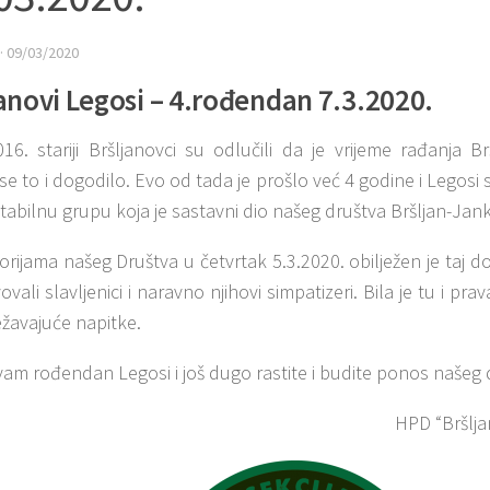
·
09/03/2020
anovi Legosi – 4.rođendan 7.3.2020.
016. stariji Bršljanovci su odlučili da je vrijeme rađanja B
e to i dogodilo. Evo od tada je prošlo već 4 godine i Legosi s
ktabilnu grupu koja je sastavni dio našeg društva Bršljan-Jan
orijama našeg Društva u četvrtak 5.3.2020. obilježen je taj 
ovali slavljenici i naravno njihovi simpatizeri. Bila je tu i pra
ežavajuće napitke.
vam rođendan Legosi i još dugo rastite i budite ponos našeg 
HPD “Bršlja