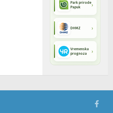
Park prirode
Papuk
DHMZ
Vremenska
prognoza