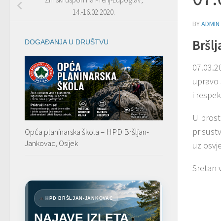
14.-16.02.2020.
BY
ADMIN
Bršlj
DOGAĐANJA U DRUŠTVU
07.03.2
upravo s
i respe
U prost
prisustv
Opća planinarska škola – HPD Bršljan-
Jankovac, Osijek
uz osvj
Sretan 
HPD BRŠLJAN-JANKOVAC
NAJAVE IZLETA