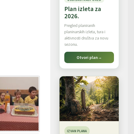
Plan izleta za
2026.
Pregled planiranih
planinarskih izleta, tura i
aktivnosti društva za novu
sezonu.
Otvori plan
→
IZVAN PLANA