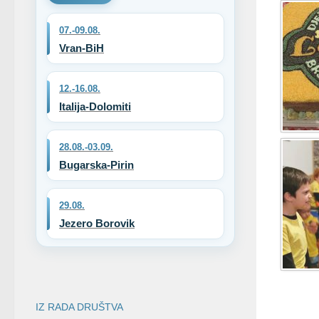
07.-09.08.
Vran-BiH
12.-16.08.
Italija-Dolomiti
28.08.-03.09.
Bugarska-Pirin
29.08.
Jezero Borovik
IZ RADA DRUŠTVA