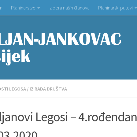
om
Planinarstvo
Iz pera naših članova
Planinarski putovi
OSTI LEGOSA
/
IZ RADA DRUŠTVA
ljanovi Legosi – 4.rođendan
03.2020.