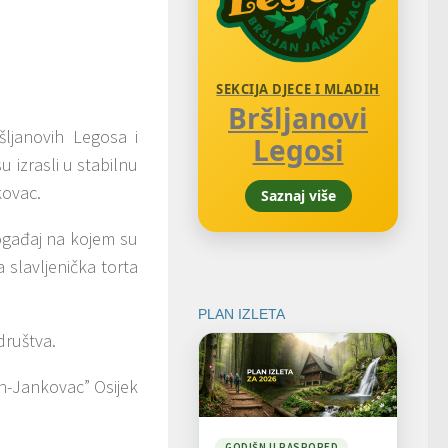
SEKCIJA DJECE I MLADIH
Bršljanovi
ršljanovih Legosa i
Legosi
u izrasli u stabilnu
kovac.
Saznaj više
događaj na kojem su
va slavljenička torta
PLAN IZLETA
društva.
n-Jankovac” Osijek
GODIŠNJI RASPORED