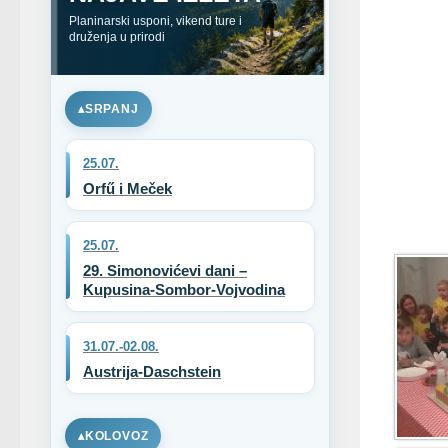
Planinarski usponi, vikend ture i
druženja u prirodi
SRPANJ
25.07.
Orfű i Meček
25.07.
29. Simonovićevi dani –
Kupusina-Sombor-Vojvodina
31.07.-02.08.
Austrija-Daschstein
KOLOVOZ