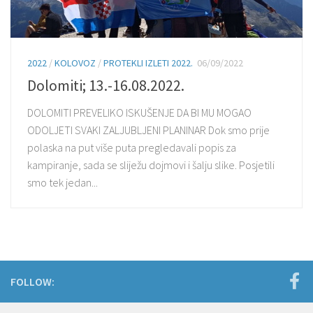
2022
/
KOLOVOZ
/
PROTEKLI IZLETI 2022.
06/09/2022
Dolomiti; 13.-16.08.2022.
DOLOMITI PREVELIKO ISKUŠENJE DA BI MU MOGAO
ODOLJETI SVAKI ZALJUBLJENI PLANINAR Dok smo prije
polaska na put više puta pregledavali popis za
kampiranje, sada se sliježu dojmovi i šalju slike. Posjetili
smo tek jedan...
FOLLOW: