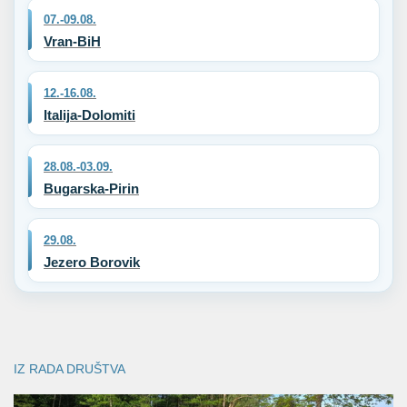
07.-09.08.
Vran-BiH
12.-16.08.
Italija-Dolomiti
28.08.-03.09.
Bugarska-Pirin
29.08.
Jezero Borovik
IZ RADA DRUŠTVA