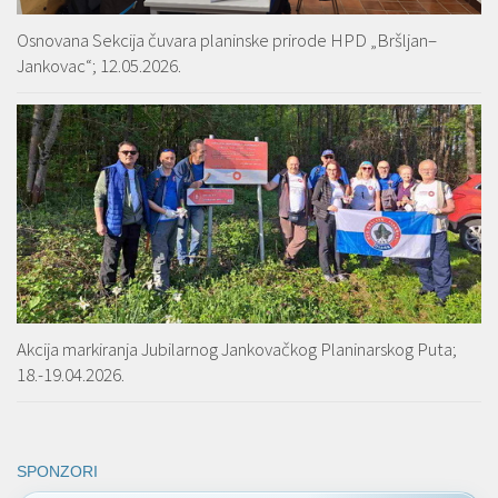
Osnovana Sekcija čuvara planinske prirode HPD „Bršljan–
Jankovac“; 12.05.2026.
Akcija markiranja Jubilarnog Jankovačkog Planinarskog Puta;
18.-19.04.2026.
SPONZORI