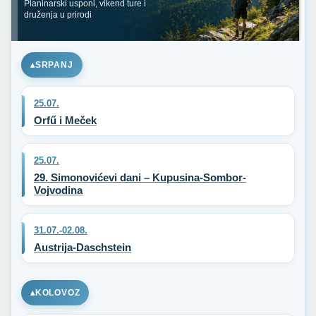
Planinarski usponi, vikend ture i
druženja u prirodi
SRPANJ
25.07.
Orfű i Meček
25.07.
29. Simonovićevi dani – Kupusina-Sombor-
Vojvodina
31.07.-02.08.
Austrija-Daschstein
KOLOVOZ