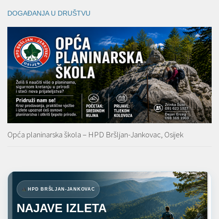
DOGAĐANJA U DRUŠTVU
Opća planinarska škola – HPD Bršljan-Jankovac, Osijek
HPD BRŠLJAN-JANKOVAC
NAJAVE IZLETA